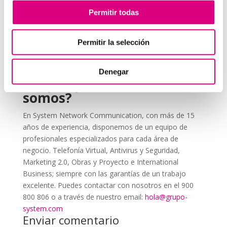
Educa a tu equipo
sobre la importancia de usar la
Permitir todas
2FA y cómo aplicarla correctamente.
Revisa periódicamente las configuraciones
, ya
Permitir la selección
que los métodos de autenticación pueden actualizarse
con el tiempo.
Denegar
Grupo-System, ¿Quiénes
somos?
En System Network Communication, con más de 15
años de experiencia, disponemos de un equipo de
profesionales especializados para cada área de
negocio. Telefonía Virtual, Antivirus y Seguridad,
Marketing 2.0, Obras y Proyecto e International
Business; siempre con las garantías de un trabajo
excelente. Puedes contactar con nosotros en el 900
800 806 o a través de nuestro email:
hola@grupo-
system.com
Enviar comentario