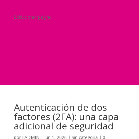
Blog
¿Y si nos pides un presupuesto?
Seleccionar página
Home
Nuestra historia
Servicios
Seguridad
Marketing
Telefonía Virtual
International Business
Blog
¿Y si nos pides un presupuesto?
Autenticación de dos
factores (2FA): una capa
adicional de seguridad
por
JJADMIN
|
Jun 1, 2026
|
Sin categoría
|
0