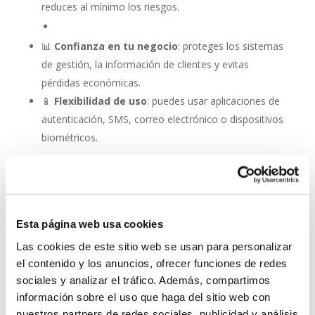
reduces al mínimo los riesgos.
📊
Confianza en tu negocio
: proteges los sistemas
de gestión, la información de clientes y evitas
pérdidas económicas.
📱
Flexibilidad de uso
: puedes usar aplicaciones de
autenticación, SMS, correo electrónico o dispositivos
biométricos.
Autenticación de dos
factores (2FA): una capa
adicional de seguridad en
la protección antivirus
Esta página web usa cookies
Las cookies de este sitio web se usan para personalizar
No se trata de elegir entre antivirus o autenticación: la
el contenido y los anuncios, ofrecer funciones de redes
combinación es lo que marca la diferencia. Con un
sociales y analizar el tráfico. Además, compartimos
software como
ESET NOD 32
, que ofrece rapidez,
información sobre el uso que haga del sitio web con
detección avanzada y facilidad de uso, y la activación
nuestros partners de redes sociales, publicidad y análisis