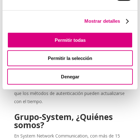
empresa
Actívala en tus cuentas de correo electrónico
corporativo
, ya que suelen ser la puerta de entrada
Mostrar detalles
de muchos ataques.
Protege los accesos a tus sistemas de gestión
Permitir todas
empresarial
con doble verificación.
Combínala con un antivirus actualizado
, para
Permitir la selección
que el malware no comprometa el segundo factor.
Educa a tu equipo
sobre la importancia de usar la
Denegar
2FA y cómo aplicarla correctamente.
Revisa periódicamente las configuraciones
, ya
que los métodos de autenticación pueden actualizarse
con el tiempo.
Grupo-System, ¿Quiénes
somos?
En System Network Communication, con más de 15