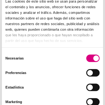
Autenticación de dos
Las cookies de este sitio web se usan para personalizar
factores (2FA): una capa
el contenido y los anuncios, ofrecer funciones de redes
adicional de seguridad en
sociales y analizar el tráfico. Además, compartimos
la protección antivirus
información sobre el uso que haga del sitio web con
nuestros partners de redes sociales, publicidad y análisis
No se trata de elegir entre antivirus o autenticación: la
web, quienes pueden combinarla con otra información
combinación es lo que marca la diferencia. Con un
que les haya proporcionado o que hayan recopilado a
software como
ESET NOD 32
, que ofrece rapidez,
partir del uso que haya hecho de sus servicios.
detección avanzada y facilidad de uso, y la activación
de la 2FA en tus principales servicios, estarás cubierto
Selección
frente a las amenazas más comunes en la actualidad.
Necesarias
de
Recuerda que los ciberdelincuentes no descansan y
consentimiento
que tus contraseñas pueden estar expuestas en
Preferencias
cualquier momento. Añadir la autenticación de dos
factores es un paso sencillo que multiplica tu
seguridad.
Estadística
Consejos para
implementar la 2FA en tu
Marketing