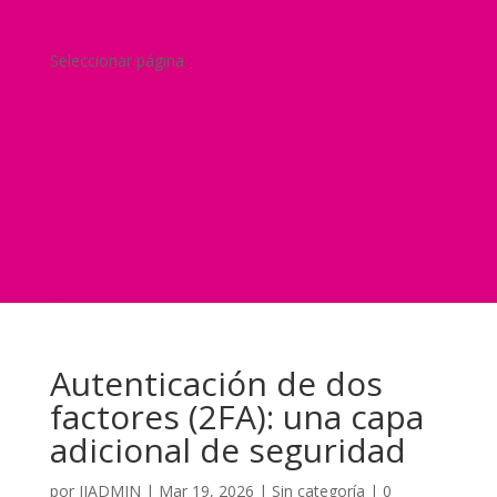
Blog
¿Y si nos pides un presupuesto?
Seleccionar página
Home
Nuestra historia
Servicios
Seguridad
Marketing
Telefonía Virtual
International Business
Blog
¿Y si nos pides un presupuesto?
Autenticación de dos
factores (2FA): una capa
adicional de seguridad
por
JJADMIN
|
Mar 19, 2026
|
Sin categoría
|
0