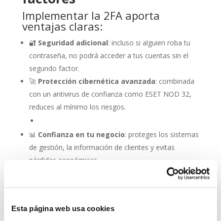
Implementar la 2FA aporta
ventajas claras:
🔐
Seguridad adicional
: incluso si alguien roba tu
contraseña, no podrá acceder a tus cuentas sin el
segundo factor.
🚀
Protección cibernética avanzada
: combinada
con un antivirus de confianza como ESET NOD 32,
reduces al mínimo los riesgos.
📊
Confianza en tu negocio
: proteges los sistemas
de gestión, la información de clientes y evitas
pérdidas económicas.
📱
Flexibilidad de uso
: puedes usar aplicaciones de
autenticación, SMS, correo electrónico o dispositivos
biométricos.
Esta página web usa cookies