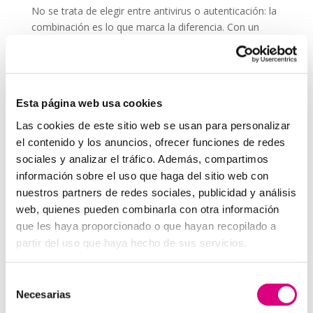
No se trata de elegir entre antivirus o autenticación: la
combinación es lo que marca la diferencia. Con un
software como
ESET NOD 32
, que ofrece rapidez,
detección avanzada y facilidad de uso, y la activación
de la 2FA en tus principales servicios, estarás cubierto
frente a las amenazas más comunes en la actualidad.
Esta página web usa cookies
Recuerda que los ciberdelincuentes no descansan y
Las cookies de este sitio web se usan para personalizar
que tus contraseñas pueden estar expuestas en
el contenido y los anuncios, ofrecer funciones de redes
cualquier momento. Añadir la autenticación de dos
sociales y analizar el tráfico. Además, compartimos
factores es un paso sencillo que multiplica tu
información sobre el uso que haga del sitio web con
seguridad.
nuestros partners de redes sociales, publicidad y análisis
Consejos para
web, quienes pueden combinarla con otra información
implementar la 2FA en tu
que les haya proporcionado o que hayan recopilado a
empresa
partir del uso que haya hecho de sus servicios.
Actívala en tus cuentas de correo electrónico
Selección
corporativo
, ya que suelen ser la puerta de entrada
Necesarias
de
de muchos ataques.