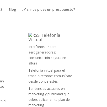
Blog
¿Y si nos pides un presupuesto?
Telefonía
Virtual
Interfonos IP para
aerogeneradores:
comunicación segura en
altura
Telefonía virtual para el
trabajo remoto: comunícate
han
desde donde estés
ias
Tendencias actuales en
marketing y publicidad que
debes aplicar en tu plan de
n el
marketing