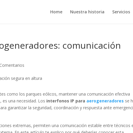
Home
Nuestra historia
Servicios
erogeneradores: comunicación
 Comentarios
ntes como los parques eólicos, mantener una comunicación efectiva
, es una necesidad. Los
interfonos IP para
aerogeneradores
se 
 para garantizar la seguridad, coordinación y respuesta ante emergenc
ciones extremas, permiten una comunicación estable entre técnicos e
 externa. En este artículo te explico por qué deberías conocer esta