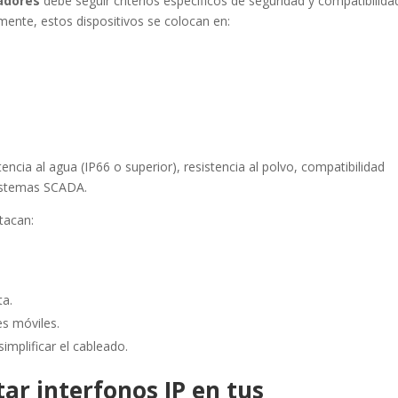
adores
debe seguir criterios específicos de seguridad y compatibilida
lmente, estos dispositivos se colocan en:
cia al agua (IP66 o superior), resistencia al polvo, compatibilidad
sistemas SCADA.
stacan:
ta.
es móviles.
implificar el cableado.
ar interfonos IP en tus