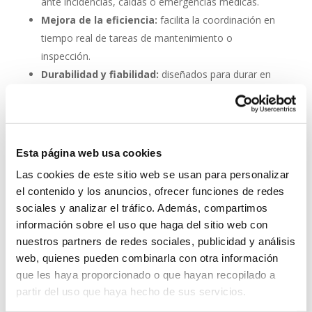
ante incidencias, caídas o emergencias médicas.
Mejora de la eficiencia:
facilita la coordinación en
tiempo real de tareas de mantenimiento o
inspección.
Durabilidad y fiabilidad:
diseñados para durar en
entornos industriales sin mantenimiento constante.
Escalabilidad:
se pueden integrar fácilmente en
proyectos nuevos o existentes.
Esta página web usa cookies
Invertir en un buen sistema de intercomunicación es
Las cookies de este sitio web se usan para personalizar
tan importante como asegurar una buena red eléctrica.
el contenido y los anuncios, ofrecer funciones de redes
Los
interfonos IP para aerogeneradores
son una
sociales y analizar el tráfico. Además, compartimos
pieza clave en la gestión moderna de parques eólicos.
información sobre el uso que haga del sitio web con
System Network, tu operadora de telefonía
nuestros partners de redes sociales, publicidad y análisis
virtual en España
web, quienes pueden combinarla con otra información
que les haya proporcionado o que hayan recopilado a
Desde
Telefonía Virtual Network
, te invitamos a
partir del uso que haya hecho de sus servicios.
que nos permitas estudiar tu caso particular. Aunque si
lo prefieres, puedes enviarnos un correo electrónico a