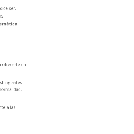
dice ser.
MS.
ernética
 ofrecerte un
ishing antes
normalidad,
te a las