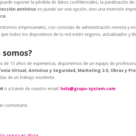
uede suponer la pérdida de datos confidenciales, la paralización de 
tección antivirus
no puede ser una opción, sino una inversión impre
ica
.
ntornos empresariales, con consolas de administración remota y e
e todos los dispositivos de tu red estén seguros, actualizados y li
s somos?
s de 15 años de experiencia, disponemos de un equipo de profesion
fonía Virtual, Antivirus y Seguridad, Marketing 2.0, Obras y Pr
tías de un trabajo excelente.
06
o a través de nuestro email:
hola@grupo-system.com
un comentario.
ón segura en altura