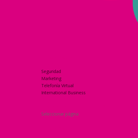
Home
Nuestra historia
Servicios
Seguridad
Marketing
Telefonía Virtual
International Business
Blog
¿Y si nos pides un presupuesto?
Seleccionar página
Home
Nuestra historia
Servicios