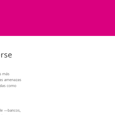
erse
os más
tas amenazas
zadas como
able —bancos,