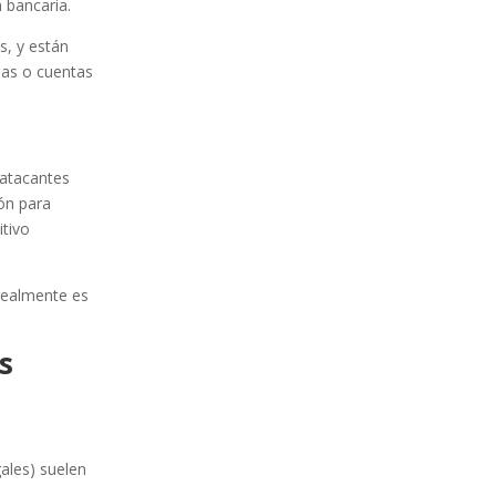
 bancaria.
s, y están
mas o cuentas
 atacantes
ión para
itivo
 realmente es
s
ales) suelen