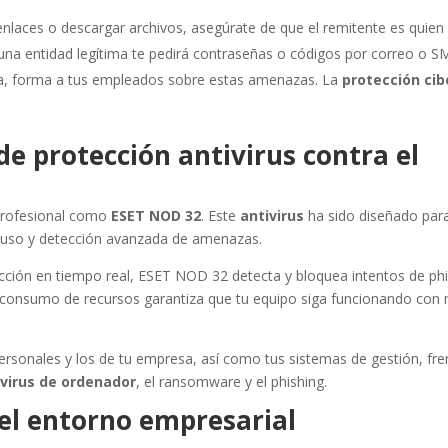
enlaces o descargar archivos, asegúrate de que el remitente es quien 
na entidad legítima te pedirá contraseñas o códigos por correo o S
a, forma a tus empleados sobre estas amenazas. La
protección cib
de protección antivirus contra el
profesional como
ESET NOD 32
. Este
antivirus
ha sido diseñado para
de uso y detección avanzada de amenazas.
ección en tiempo real, ESET NOD 32 detecta y bloquea intentos de ph
consumo de recursos garantiza que tu equipo siga funcionando con 
sonales y los de tu empresa, así como tus sistemas de gestión, fren
s
virus de ordenador
, el ransomware y el phishing.
 el entorno empresarial