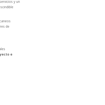
servicios y un
scindible
scaneos
bres de
ales
oyecto e