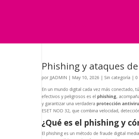
Seguridad
Marketing
Telefonía Virtual
International Business
Blog
¿Y si nos pides un presupuesto?
Phishing y ataques de
por
JJADMIN
|
May 10, 2026
|
Sin categoría
|
0
En un mundo digital cada vez más conectado, tú
efectivos y peligrosos es el
phishing
, acompaña
y garantizar una verdadera
protección antivir
ESET NOD 32, que combina velocidad, detección 
¿Qué es el phishing y c
El phishing es un método de fraude digital medi