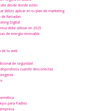
ícate desde donde estés
ue debes aplicar en tu plan de marketing
ón de llamadas
keting Digital
esa debe utilizar en 2025
esas de energía renovable
a de tu web
dicional de seguridad
 dispositivos cuando desconectas
rotegerse
es
a
bernética
sejos para Padres
u empresa