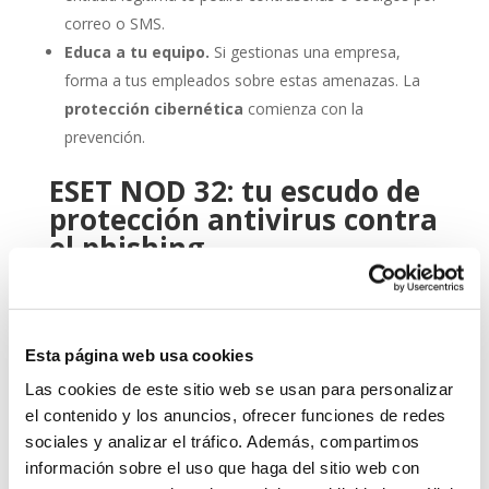
correo o SMS.
Educa a tu equipo.
Si gestionas una empresa,
forma a tus empleados sobre estas amenazas. La
protección cibernética
comienza con la
prevención.
ESET NOD 32: tu escudo de
protección antivirus contra
el phishing
Aquí es donde entra en juego una herramienta
profesional como
ESET NOD 32
. Este
antivirus
ha
sido diseñado para ofrecerte un equilibrio óptimo entre
Esta página web usa cookies
rendimiento, facilidad de uso y detección avanzada de
amenazas.
Las cookies de este sitio web se usan para personalizar
el contenido y los anuncios, ofrecer funciones de redes
Gracias a sus capacidades heurísticas y su protección
sociales y analizar el tráfico. Además, compartimos
en tiempo real, ESET NOD 32 detecta y bloquea
información sobre el uso que haga del sitio web con
intentos de phishing antes de que puedan causarte