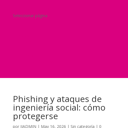
Blog
¿Y si nos pides un presupuesto?
Seleccionar página
Home
Nuestra historia
Servicios
Seguridad
Marketing
Telefonía Virtual
International Business
Blog
¿Y si nos pides un presupuesto?
Phishing y ataques de
ingeniería social: cómo
protegerse
por
JJADMIN
|
May 16, 2026
|
Sin categoría
|
0