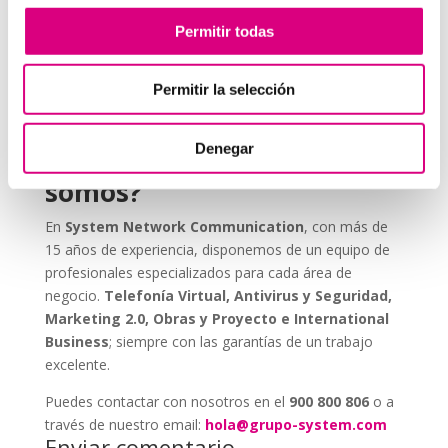
ESET NOD 32 ofrece versiones adaptadas para
Permitir todas
entornos empresariales, con consolas de
administración remota y escaneos programados. De
este modo, puedes garantizar que todos los
Permitir la selección
dispositivos de tu red estén seguros, actualizados y
libres de amenazas.
Denegar
Grupo-System, ¿Quiénes
somos?
En
System Network Communication
, con más de
15 años de experiencia, disponemos de un equipo de
profesionales especializados para cada área de
negocio.
Telefonía Virtual, Antivirus y Seguridad,
Marketing 2.0, Obras y Proyecto e International
Business
; siempre con las garantías de un trabajo
excelente.
Puedes contactar con nosotros en el
900 800 806
o a
través de nuestro email:
hola@grupo-system.com
Enviar comentario