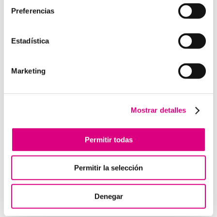
Preferencias
Estadística
Enviar comentario
Lo siento, debes estar
conectado
para publicar un
Marketing
comentario.
Mostrar detalles
Telefonía Virtual
Interfonos IP para aerogeneradores: comunicación
Permitir todas
segura en altura
Telefonía virtual para el trabajo remoto: comunícate
Permitir la selección
desde donde estés
Tendencias actuales en marketing y publicidad que
debes aplicar en tu plan de marketing
Denegar
Centralitas virtuales: una solución para la gestión de