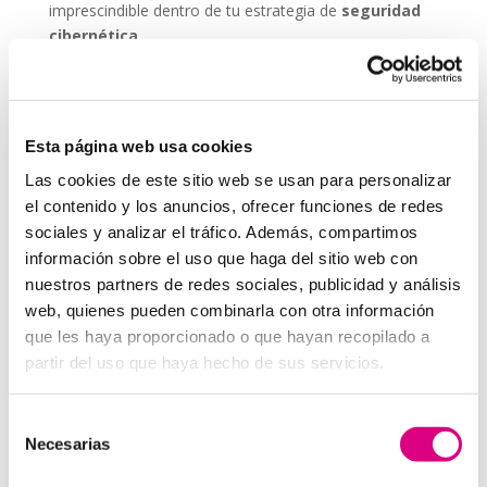
imprescindible dentro de tu estrategia de
seguridad
cibernética
.
ESET NOD 32 ofrece versiones adaptadas para
entornos empresariales, con consolas de
administración remota y escaneos programados. De
Esta página web usa cookies
este modo, puedes garantizar que todos los
dispositivos de tu red estén seguros, actualizados y
Las cookies de este sitio web se usan para personalizar
libres de amenazas.
el contenido y los anuncios, ofrecer funciones de redes
sociales y analizar el tráfico. Además, compartimos
Grupo-System, ¿Quiénes somos?
En
System Network Communication
, con más de
información sobre el uso que haga del sitio web con
15 años de experiencia, disponemos de un equipo de
nuestros partners de redes sociales, publicidad y análisis
profesionales especializados para cada área de
web, quienes pueden combinarla con otra información
negocio.
Telefonía Virtual, Antivirus y Seguridad,
que les haya proporcionado o que hayan recopilado a
Marketing 2.0, Obras y Proyecto e International
partir del uso que haya hecho de sus servicios.
Business
; siempre con las garantías de un trabajo
excelente.
Selección
Necesarias
Puedes contactar con nosotros en el
900 800 806
o a
de
través de nuestro email:
hola@grupo-system.com
consentimiento