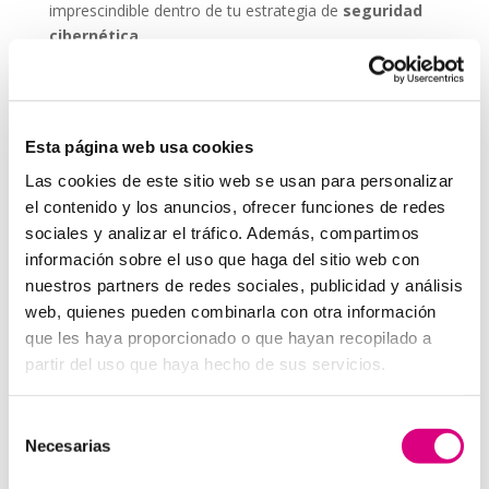
imprescindible dentro de tu estrategia de
seguridad
cibernética
.
ESET NOD 32 ofrece versiones adaptadas para
entornos empresariales, con consolas de
administración remota y escaneos programados. De
Esta página web usa cookies
este modo, puedes garantizar que todos los
dispositivos de tu red estén seguros, actualizados y
Las cookies de este sitio web se usan para personalizar
libres de amenazas.
el contenido y los anuncios, ofrecer funciones de redes
sociales y analizar el tráfico. Además, compartimos
Grupo-System, ¿Quiénes somos?
En
System Network Communication
, con más de
información sobre el uso que haga del sitio web con
15 años de experiencia, disponemos de un equipo de
nuestros partners de redes sociales, publicidad y análisis
profesionales especializados para cada área de
web, quienes pueden combinarla con otra información
negocio.
Telefonía Virtual, Antivirus y Seguridad,
que les haya proporcionado o que hayan recopilado a
Marketing 2.0, Obras y Proyecto e International
partir del uso que haya hecho de sus servicios.
Business
; siempre con las garantías de un trabajo
excelente.
Selección
Necesarias
Puedes contactar con nosotros en el
900 800 806
o a
de
través de nuestro email:
hola@grupo-system.com
consentimiento