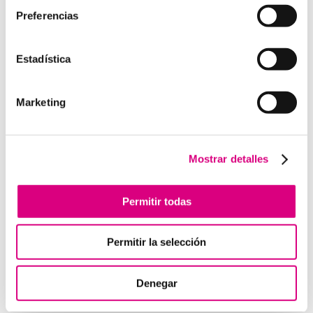
Preferencias
Estadística
Enviar comentario
Lo siento, debes estar
conectado
para publicar un
Marketing
comentario.
Mostrar detalles
Telefonía Virtual
Interfonos IP para aerogeneradores: comunicación
Permitir todas
segura en altura
Telefonía virtual para el trabajo remoto: comunícate
Permitir la selección
desde donde estés
Tendencias actuales en marketing y publicidad que
debes aplicar en tu plan de marketing
Denegar
Centralitas virtuales: una solución para la gestión de