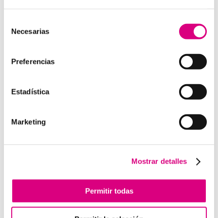
15 años de experiencia, disponemos de un equipo de
profesionales especializados para cada área de
Selección
Necesarias
negocio.
Telefonía Virtual, Antivirus y Seguridad,
de
Marketing 2.0, Obras y Proyecto e International
consentimiento
Business
; siempre con las garantías de un trabajo
Preferencias
excelente.
Puedes contactar con nosotros en el
900 800 806
o a
Estadística
través de nuestro email:
hola@grupo-system.com
Marketing
Enviar comentario
Mostrar detalles
Lo siento, debes estar
conectado
para publicar un
comentario.
Permitir todas