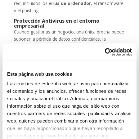
red, incluidos los
virus de ordenador
, el ransomware
y el phishing.
Protección Antivirus en el entorno
empresarial
Cuando gestionas un negocio, una única brecha puede
suponer la pérdida de datos confidenciales, la
paralización de servicios y un daño irreparable a la
reputación. Por eso, la
protección antivirus
no
puede ser una opción, sino una inversión
imprescindible dentro de tu estrategia de
seguridad
Esta página web usa cookies
cibernética
.
Las cookies de este sitio web se usan para personalizar
ESET NOD 32 ofrece versiones adaptadas para
el contenido y los anuncios, ofrecer funciones de redes
entornos empresariales, con consolas de
sociales y analizar el tráfico. Además, compartimos
administración remota y escaneos programados. De
información sobre el uso que haga del sitio web con
este modo, puedes garantizar que todos los
nuestros partners de redes sociales, publicidad y análisis
dispositivos de tu red estén seguros, actualizados y
web, quienes pueden combinarla con otra información
libres de amenazas.
que les haya proporcionado o que hayan recopilado a
Grupo-System, ¿Quiénes somos?
partir del uso que haya hecho de sus servicios.
En
System Network Communication
, con más de