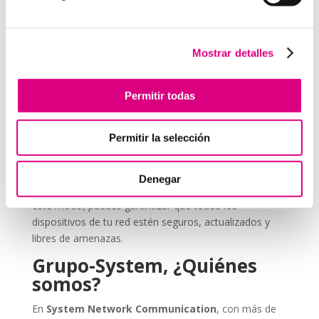
entorno empresarial
Cuando gestionas un negocio, una única brecha puede
suponer la pérdida de datos confidenciales, la
Mostrar detalles
paralización de servicios y un daño irreparable a la
reputación. Por eso, la
protección antivirus
no
Permitir todas
puede ser una opción, sino una inversión
imprescindible dentro de tu estrategia de
seguridad
cibernética
.
Permitir la selección
ESET NOD 32 ofrece versiones adaptadas para
entornos empresariales, con consolas de
Denegar
administración remota y escaneos programados. De
este modo, puedes garantizar que todos los
dispositivos de tu red estén seguros, actualizados y
libres de amenazas.
Grupo-System, ¿Quiénes
somos?
En
System Network Communication
, con más de