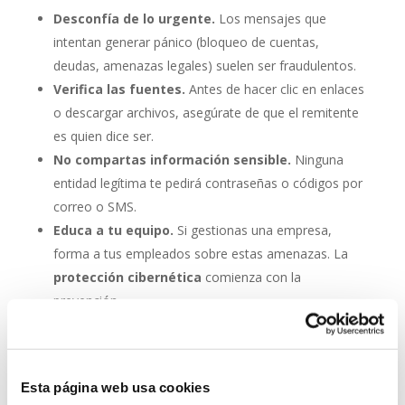
Desconfía de lo urgente.
Los mensajes que
intentan generar pánico (bloqueo de cuentas,
deudas, amenazas legales) suelen ser fraudulentos.
Verifica las fuentes.
Antes de hacer clic en enlaces
o descargar archivos, asegúrate de que el remitente
es quien dice ser.
No compartas información sensible.
Ninguna
entidad legítima te pedirá contraseñas o códigos por
correo o SMS.
Educa a tu equipo.
Si gestionas una empresa,
forma a tus empleados sobre estas amenazas. La
protección cibernética
comienza con la
prevención.
ESET NOD 32: tu escudo de
protección antivirus contra
el phishing
Esta página web usa cookies