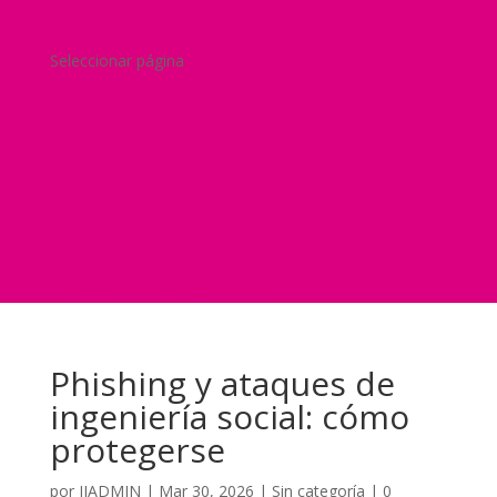
Blog
¿Y si nos pides un presupuesto?
Seleccionar página
Home
Nuestra historia
Servicios
Seguridad
Marketing
Telefonía Virtual
International Business
Blog
¿Y si nos pides un presupuesto?
Phishing y ataques de
ingeniería social: cómo
protegerse
por
JJADMIN
|
Mar 30, 2026
|
Sin categoría
|
0