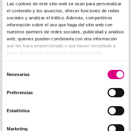
Las cookies de este sitio web se usan para personalizar
Aquí es donde entra en juego una herramienta
el contenido y los anuncios, ofrecer funciones de redes
profesional como
ESET NOD 32
. Este
antivirus
ha
sociales y analizar el tráfico. Además, compartimos
sido diseñado para ofrecerte un equilibrio óptimo entre
información sobre el uso que haga del sitio web con
rendimiento, facilidad de uso y detección avanzada de
nuestros partners de redes sociales, publicidad y análisis
amenazas.
web, quienes pueden combinarla con otra información
Gracias a sus capacidades heurísticas y su protección
que les haya proporcionado o que hayan recopilado a
en tiempo real, ESET NOD 32 detecta y bloquea
partir del uso que haya hecho de sus servicios.
intentos de phishing antes de que puedan causarte
daño. Además, su bajo consumo de recursos garantiza
Selección
que tu equipo siga funcionando con normalidad, sin
Necesarias
de
interrupciones ni ralentizaciones.
consentimiento
Con ESET NOD 32, puedes proteger tus datos
Preferencias
personales y los de tu empresa, así como tus sistemas
de gestión, frente a las amenazas más comunes de la
red, incluidos los
virus de ordenador
, el ransomware
Estadística
y el phishing.
Protección Antivirus en el
Marketing