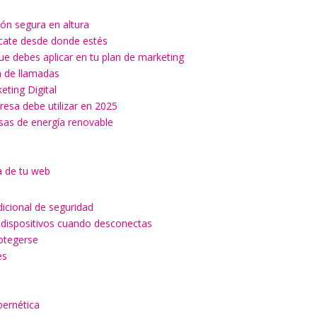
ón segura en altura
ícate desde donde estés
ue debes aplicar en tu plan de marketing
ón de llamadas
keting Digital
esa debe utilizar en 2025
esas de energía renovable
a de tu web
dicional de seguridad
 dispositivos cuando desconectas
rotegerse
es
a
bernética