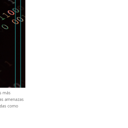
os más
tas amenazas
zadas como