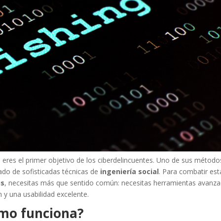
 eres el primer objetivo de los ciberdelincuentes. Uno de sus métod
do de sofisticadas técnicas de
ingeniería social
. Para combatir es
us
, necesitas más que sentido común: necesitas herramientas avan
y una usabilidad excelente.
ómo funciona?