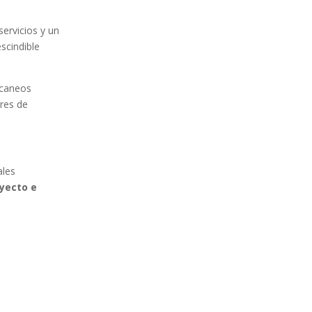
servicios y un
scindible
scaneos
bres de
ales
oyecto e