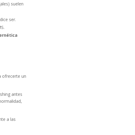
ales) suelen
dice ser.
MS.
ernética
 ofrecerte un
ishing antes
normalidad,
te a las