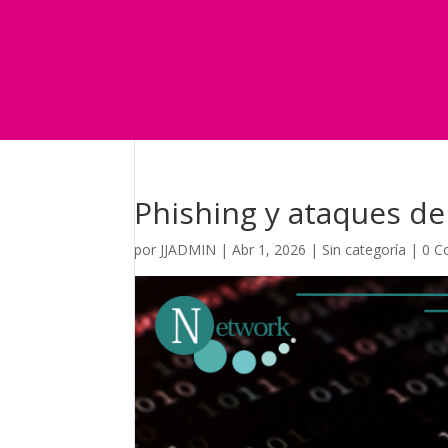
Seguridad
Marketing
Telefonía Virtual
International Business
Blog
¿Y si nos pides un presupuesto?
Phishing y ataques de
por
JJADMIN
|
Abr 1, 2026
|
Sin categoría
|
0 C