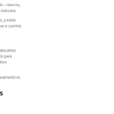
able —bancos,
 bancaria.
s, y están
mas o cuentas
 atacantes
ión para
itivo
 realmente es
s