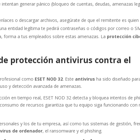
intentan generar pánico (bloqueo de cuentas, deudas, amenazas leg
enlaces o descargar archivos, asegúrate de que el remitente es quien 
na entidad legítima te pedirá contraseñas o códigos por correo o S
a, forma a tus empleados sobre estas amenazas. La
protección cib
de protección antivirus contra el
profesional como
ESET NOD 32
. Este
antivirus
ha sido diseñado para
de uso y detección avanzada de amenazas.
ección en tiempo real, ESET NOD 32 detecta y bloquea intentos de ph
consumo de recursos garantiza que tu equipo siga funcionando con 
sonales y los de tu empresa, así como tus sistemas de gestión, fren
s
virus de ordenador
, el ransomware y el phishing.