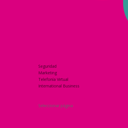
Home
Nuestra historia
Servicios
Seguridad
Marketing
Telefonía Virtual
International Business
Blog
¿Y si nos pides un presupuesto?
Seleccionar página
Home
Nuestra historia
Servicios