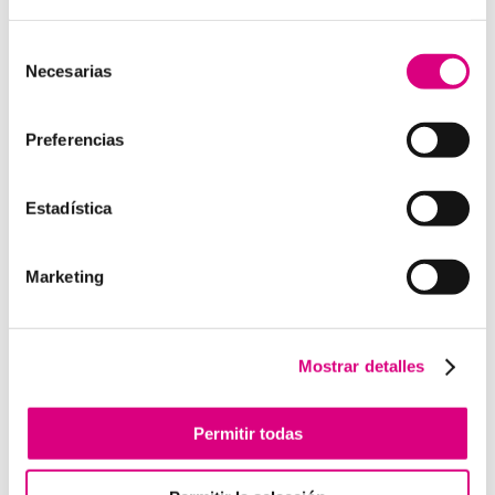
15 años de experiencia, disponemos de un equipo de
profesionales especializados para cada área de
Selección
Necesarias
negocio.
Telefonía Virtual, Antivirus y Seguridad,
de
Marketing 2.0, Obras y Proyecto e International
consentimiento
Business
; siempre con las garantías de un trabajo
Preferencias
excelente.
Puedes contactar con nosotros en el
900 800 806
o a
Estadística
través de nuestro email:
hola@grupo-system.com
Marketing
Enviar comentario
Mostrar detalles
Lo siento, debes estar
conectado
para publicar un
comentario.
Permitir todas