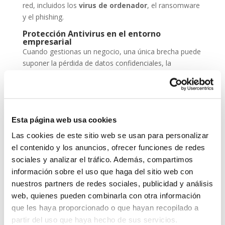
red, incluidos los
virus de ordenador
, el ransomware
y el phishing.
Protección Antivirus en el entorno
empresarial
Cuando gestionas un negocio, una única brecha puede
suponer la pérdida de datos confidenciales, la
paralización de servicios y un daño irreparable a la
reputación. Por eso, la
protección antivirus
no
puede ser una opción, sino una inversión
imprescindible dentro de tu estrategia de
seguridad
Esta página web usa cookies
cibernética
.
Las cookies de este sitio web se usan para personalizar
ESET NOD 32 ofrece versiones adaptadas para
el contenido y los anuncios, ofrecer funciones de redes
entornos empresariales, con consolas de
sociales y analizar el tráfico. Además, compartimos
administración remota y escaneos programados. De
información sobre el uso que haga del sitio web con
este modo, puedes garantizar que todos los
nuestros partners de redes sociales, publicidad y análisis
dispositivos de tu red estén seguros, actualizados y
web, quienes pueden combinarla con otra información
libres de amenazas.
que les haya proporcionado o que hayan recopilado a
Grupo-System, ¿Quiénes somos?
partir del uso que haya hecho de sus servicios.
En
System Network Communication
, con más de