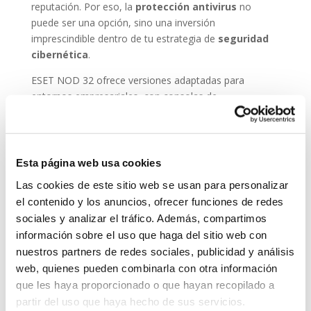
reputación. Por eso, la
protección antivirus
no
puede ser una opción, sino una inversión
imprescindible dentro de tu estrategia de
seguridad
cibernética
.
ESET NOD 32 ofrece versiones adaptadas para
entornos empresariales, con consolas de
administración remota y escaneos programados. De
este modo, puedes garantizar que todos los
dispositivos de tu red estén seguros, actualizados y
libres de amenazas.
Esta página web usa cookies
Grupo-System, ¿Quiénes somos?
Las cookies de este sitio web se usan para personalizar
En
System Network Communication
, con más de
el contenido y los anuncios, ofrecer funciones de redes
15 años de experiencia, disponemos de un equipo de
sociales y analizar el tráfico. Además, compartimos
profesionales especializados para cada área de
información sobre el uso que haga del sitio web con
negocio.
Telefonía Virtual, Antivirus y Seguridad,
nuestros partners de redes sociales, publicidad y análisis
Marketing 2.0, Obras y Proyecto e International
web, quienes pueden combinarla con otra información
Business
; siempre con las garantías de un trabajo
que les haya proporcionado o que hayan recopilado a
excelente.
partir del uso que haya hecho de sus servicios.