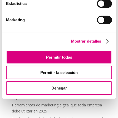
Estadística
comentario.
Marketing
Telefonía Virtual
Interfonos IP para aerogeneradores: comunicación
segura en altura
Mostrar detalles
Telefonía virtual para el trabajo remoto: comunícate
desde donde estés
Permitir todas
Tendencias actuales en marketing y publicidad que
debes aplicar en tu plan de marketing
Permitir la selección
Centralitas virtuales: una solución para la gestión de
llamadas
Denegar
Aplicaciones de Inteligencia Artificial para el Marketing
Digital
Herramientas de marketing digital que toda empresa
debe utilizar en 2025