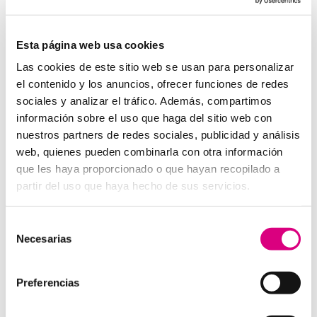
System Network, tu operadora de telefonía
virtual en España
Desde
Telefonía Virtual
Network
, os invitamos a
que nos permitas estudiar tu caso particular.
Esta página web usa cookies
Aunque si lo prefieres, puedes enviarnos un correo
Las cookies de este sitio web se usan para personalizar
electrónico a
virtual@networkes.com
o llamarnos al
el contenido y los anuncios, ofrecer funciones de redes
900 800 806
.
sociales y analizar el tráfico. Además, compartimos
Tenemos más de
15 años de experiencia en
información sobre el uso que haga del sitio web con
instalación de sistemas de telefonía virtual
.
nuestros partners de redes sociales, publicidad y análisis
Gracias a su rápida integración, permite gran
web, quienes pueden combinarla con otra información
flexibilidad en el aprovisionamiento de servicios, así
que les haya proporcionado o que hayan recopilado a
como la creación virtual de centrales telefónicas
partir del uso que haya hecho de sus servicios.
virtuales dimensionadas a las necesidades de cada
cliente.
Selección
Necesarias
de
consentimiento
Preferencias
Enviar comentario
Lo siento, debes estar
conectado
para publicar un