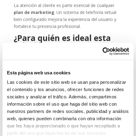
La atención al cliente es parte esencial de cualquier
plan de marketing
. Un sistema de telefonía virtual
bien configurado mejora la experiencia del usuario y
fortalece tu presencia profesional.
¿Para quién es ideal esta
solución?
La telefonía virtual es perfecta para:
Autónomos y freelancers que quieren una imagen
Esta página web usa cookies
más profesional.
Las cookies de este sitio web se usan para personalizar
Empresas con trabajadores híbridos o en remoto.
el contenido y los anuncios, ofrecer funciones de redes
Equipos comerciales que necesitan agilidad y
sociales y analizar el tráfico. Además, compartimos
movilidad.
información sobre el uso que haga del sitio web con
Profesionales de sectores como
marketing
nuestros partners de redes sociales, publicidad y análisis
digital
, consultoría, formación o atención al cliente.
web, quienes pueden combinarla con otra información
que les haya proporcionado o que hayan recopilado a
Sea cual sea tu perfil, lo importante es que cuentes
partir del uso que haya hecho de sus servicios.