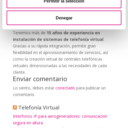
Permitir la selección
que nos permitas estudiar tu caso particular.
Aunque si lo prefieres, puedes enviarnos un correo
Denegar
electrónico a
virtual@networkes.com
o llamarnos al
900 800 806
.
Tenemos más de
15 años de experiencia en
instalación de sistemas de telefonía virtual
.
Gracias a su rápida integración, permite gran
flexibilidad en el aprovisionamiento de servicios, así
como la creación virtual de centrales telefónicas
virtuales dimensionadas a las necesidades de cada
cliente.
Enviar comentario
Lo siento, debes estar
conectado
para publicar un
comentario.
Telefonía Virtual
Interfonos IP para aerogeneradores: comunicación
segura en altura