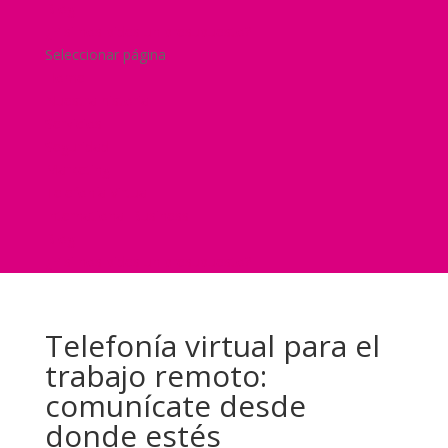
Blog
¿Y si nos pides un presupuesto?
Seleccionar página
Home
Nuestra historia
Servicios
Seguridad
Marketing
Telefonía Virtual
International Business
Blog
¿Y si nos pides un presupuesto?
Telefonía virtual para el
trabajo remoto:
comunícate desde
donde estés