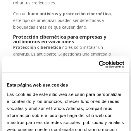
robar tus credenciales.
Con un
buen antivirus y protección cibernética
,
este tipo de amenazas pueden ser detectadas y
bloqueadas antes de que causen daño.
Protección cibernética para empresas y
autónomos en vacaciones
Protección cibernética
no es solo instalar un
antivirus. Es anticiparte. Si gestionas una empresa o
eres autónomo, deja tus sistemas configurados para
trabajar en remoto de forma segura, mantén backups
actualizados y asegúrate de que tu antivirus está al día.
En System Network Communication, trabajamos cada
Esta página web usa cookies
día con autónomos y pymes que confían su seguridad
Las cookies de este sitio web se usan para personalizar
digital a
ESET NOD 32
, porque entienden que un
el contenido y los anuncios, ofrecer funciones de redes
ataque en vacaciones puede suponer una pérdida de
sociales y analizar el tráfico. Además, compartimos
datos, ingresos y reputación.
información sobre el uso que haga del sitio web con
nuestros partners de redes sociales, publicidad y análisis
En System Network Communication, trabajamos cada
día con autónomos y pymes que confían su seguridad
web, quienes pueden combinarla con otra información