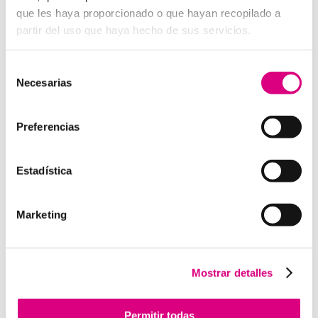
digital a E
SET NOD 32
, porque entienden que un
que les haya proporcionado o que hayan recopilado a
ataque en vacaciones puede suponer una pérdida de
partir del uso que haya hecho de sus servicios.
datos, ingresos y reputación.
Grupo-System, ¿Quiénes somos?
Selección
En
System Network Communication
, con más de
Necesarias
de
15 años de experiencia, disponemos de un equipo de
consentimiento
profesionales especializados para cada área de
Preferencias
negocio.
Telefonía Virtual, Antivirus y Seguridad,
Marketing 2.0, Obras y Proyecto e International
Business
; siempre con las garantías de un trabajo
Estadística
excelente.
Puedes contactar con nosotros en el
900 800 806
o a
través de nuestro email:
hola@grupo-system.com
Marketing
Mostrar detalles
Enviar comentario
Permitir todas
Lo siento, debes estar
conectado
para publicar un