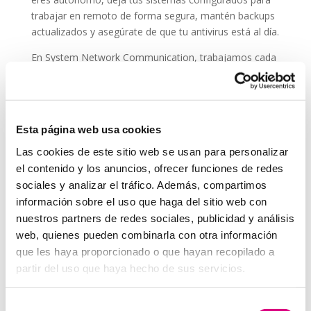
trabajar en remoto de forma segura, mantén backups
actualizados y asegúrate de que tu antivirus está al día.
En System Network Communication, trabajamos cada
día con autónomos y pymes que confían su seguridad
digital a
ESET NOD 32
, porque entienden que un
ataque en vacaciones puede suponer una pérdida de
datos, ingresos y reputación.
Esta página web usa cookies
En System Network Communication, trabajamos cada
Las cookies de este sitio web se usan para personalizar
día con autónomos y pymes que confían su seguridad
el contenido y los anuncios, ofrecer funciones de redes
digital a E
SET NOD 32
, porque entienden que un
sociales y analizar el tráfico. Además, compartimos
ataque en vacaciones puede suponer una pérdida de
información sobre el uso que haga del sitio web con
datos, ingresos y reputación.
nuestros partners de redes sociales, publicidad y análisis
Grupo-System, ¿Quiénes somos?
web, quienes pueden combinarla con otra información
En
System Network Communication
, con más de
que les haya proporcionado o que hayan recopilado a
15 años de experiencia, disponemos de un equipo de
partir del uso que haya hecho de sus servicios.
profesionales especializados para cada área de
negocio.
Telefonía Virtual, Antivirus y Seguridad,
Selección