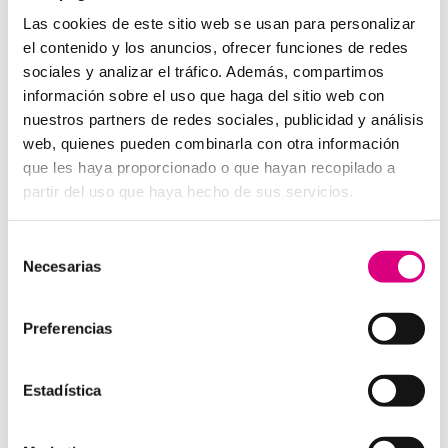
Una forma sencilla de prevenir accesos indebidos es
Las cookies de este sitio web se usan para personalizar
cambiar las contraseñas clave antes de irte. Usa
el contenido y los anuncios, ofrecer funciones de redes
combinaciones seguras, únicas y, si puedes, activa el
sociales y analizar el tráfico. Además, compartimos
doble factor de autenticación en tus servicios.
información sobre el uso que haga del sitio web con
📧
Cuidado con el phishing
nuestros partners de redes sociales, publicidad y análisis
vacacional
web, quienes pueden combinarla con otra información
que les haya proporcionado o que hayan recopilado a
Durante el verano proliferan los correos tipo: “Has
partir del uso que haya hecho de sus servicios.
ganado un viaje”, “Reserva cancelada” o “Nuevo
paquete en camino”. Son trampas muy bien diseñadas
que pueden instalar un
virus en tu ordenador
o
Selección
robar tus credenciales.
Necesarias
de
consentimiento
Con un
buen antivirus y protección cibernética
,
este tipo de amenazas pueden ser detectadas y
Preferencias
bloqueadas antes de que causen daño.
Protección cibernética para
Estadística
empresas y autónomos en
vacaciones