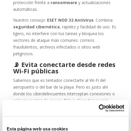
protección frente a
ransomware
y actualizaciones
automáticas.
Nuestro consejo:
ESET NOD 32 Antivirus
. Combina
seguridad cibernética
, rapidez y facilidad de uso. Es
ligero, no interfiere con tus tareas y bloquea los
vectores de ataque más comunes: correos
fraudulentos, archivos infectados o sitios web
peligrosos.
📡
Evita conectarte desde redes
Wi-Fi públicas
Sabemos que es tentador conectarte al Wi-Fi del
aeropuerto o del bar de la playa. Pero es justo ahí
donde los ciberdelincuentes interceptan conexiones o
colocan puntos de acceso falsos. Si no tienes más
remedio, usa siempre una
VPN
.
🔒
Cambia contraseñas antes de
marcharte
Esta página web usa cookies