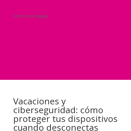
Blog
¿Y si nos pides un presupuesto?
Seleccionar página
Home
Nuestra historia
Servicios
Seguridad
Marketing
Telefonía Virtual
International Business
Blog
¿Y si nos pides un presupuesto?
Vacaciones y
ciberseguridad: cómo
proteger tus dispositivos
cuando desconectas