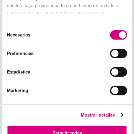
digital a E
SET NOD 32
, porque entienden que un
que les haya proporcionado o que hayan recopilado a
ataque en vacaciones puede suponer una pérdida de
partir del uso que haya hecho de sus servicios.
datos, ingresos y reputación.
Grupo-System, ¿Quiénes somos?
Selección
En
System Network Communication
, con más de
Necesarias
de
15 años de experiencia, disponemos de un equipo de
consentimiento
profesionales especializados para cada área de
Preferencias
negocio.
Telefonía Virtual, Antivirus y Seguridad,
Marketing 2.0, Obras y Proyecto e International
Business
; siempre con las garantías de un trabajo
Estadística
excelente.
Puedes contactar con nosotros en el
900 800 806
o a
través de nuestro email:
hola@grupo-system.com
Marketing
Mostrar detalles
Enviar comentario
Permitir todas
Lo siento, debes estar
conectado
para publicar un