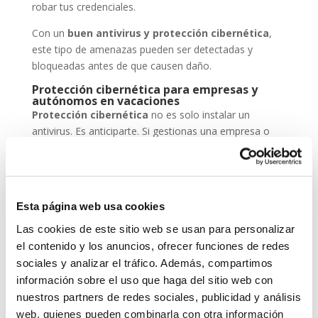
robar tus credenciales.
Con un
buen antivirus y protección cibernética
,
este tipo de amenazas pueden ser detectadas y
bloqueadas antes de que causen daño.
Protección cibernética para empresas y
autónomos en vacaciones
Protección cibernética
no es solo instalar un
antivirus. Es anticiparte. Si gestionas una empresa o
eres autónomo, deja tus sistemas configurados para
trabajar en remoto de forma segura, mantén backups
actualizados y asegúrate de que tu antivirus está al día.
En System Network Communication, trabajamos cada
Esta página web usa cookies
día con autónomos y pymes que confían su seguridad
Las cookies de este sitio web se usan para personalizar
digital a
ESET NOD 32
, porque entienden que un
el contenido y los anuncios, ofrecer funciones de redes
ataque en vacaciones puede suponer una pérdida de
sociales y analizar el tráfico. Además, compartimos
datos, ingresos y reputación.
información sobre el uso que haga del sitio web con
nuestros partners de redes sociales, publicidad y análisis
En System Network Communication, trabajamos cada
día con autónomos y pymes que confían su seguridad
web, quienes pueden combinarla con otra información