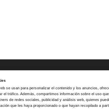
ies
NTACTO
POLÍTICAS LEGALES
web se usan para personalizar el contenido y los anuncios, ofrec
ar el tráfico. Además, compartimos información sobre el uso que
Tel.: (+34) 900 800 806
^
Aviso Legal
tners de redes sociales, publicidad y análisis web, quienes pue
HOLA@GRUPO-
^
Política de Privacidad
ación que les haya proporcionado o que hayan recopilado a parti