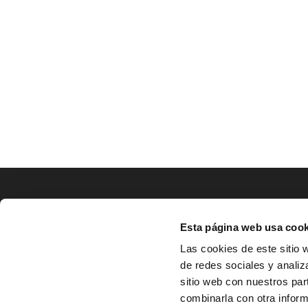
LOCALIZACIÓN
Esta página web usa cook
CO
Las cookies de este sitio 
de redes sociales y analiz
^
Av. Zaragoza, Nº37, 1ºB,

sitio web con nuestros par
31500 Tudela, Navarra

combinarla con otra inform