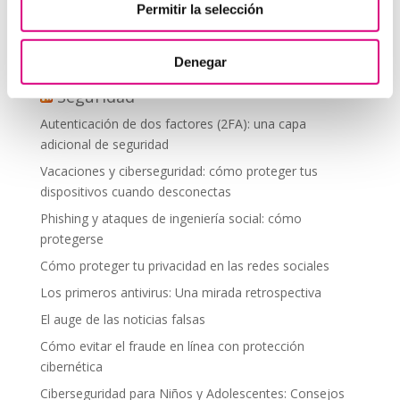
Cómo crear un Plan de Marketing efectivo
Permitir la selección
10 consejos para optimizar la velocidad de carga de tu
web
Denegar
Seguridad
Autenticación de dos factores (2FA): una capa
adicional de seguridad
Vacaciones y ciberseguridad: cómo proteger tus
dispositivos cuando desconectas
Phishing y ataques de ingeniería social: cómo
protegerse
Cómo proteger tu privacidad en las redes sociales
Los primeros antivirus: Una mirada retrospectiva
El auge de las noticias falsas
Cómo evitar el fraude en línea con protección
cibernética
Ciberseguridad para Niños y Adolescentes: Consejos