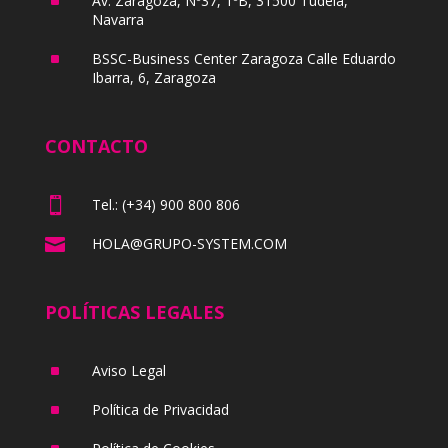
^
Av. Zaragoza, Nº37, 1ºB, 31500 Tudela,
Navarra
^
BSSC-Business Center Zaragoza Calle Eduardo
Ibarra, 6, Zaragoza
CONTACTO

Tel.: (+34) 900 800 806

HOLA@GRUPO-SYSTEM.COM
POLÍTICAS LEGALES
^
Aviso Legal
^
Política de Privacidad