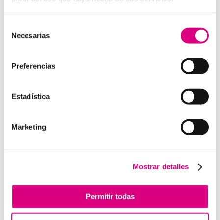
Telefonía Virtual
Interfonos IP para aerogeneradores: comunicación
Selección
Necesarias
segura en altura
de
consentimiento
Telefonía virtual para el trabajo remoto: comunícate
desde donde estés
Preferencias
Tendencias actuales en marketing y publicidad que
debes aplicar en tu plan de marketing
Estadística
Centralitas virtuales: una solución para la gestión de
llamadas
Marketing
Aplicaciones de Inteligencia Artificial para el Marketing
Digital
Herramientas de marketing digital que toda empresa
debe utilizar en 2025
Mostrar detalles
Los beneficios de la telefonía virtual para empresas de
energía renovable
Permitir todas
Estrategias de Marketing Digital para Pymes