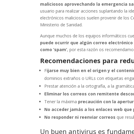
maliciosos aprovechando la emergencia sani
usuario para realizar acciones suplantando la id
electrónicos maliciosos suelen provenir de los 
Ministerio de Sanidad.
Aunque muchos de los equipos informáticos cuen
puede ocurrir que algún correo electrónic
como ‘spam’
, por esta razón os recomendamos
Recomendaciones para reduc
F
ijarse muy bien en el origen y el conten
dominios extraños o URLs con etiquetas eng
Prestar atención a la ortografía, a la gramática
Eliminar los correos con remitente desc
Tener la máxima
precaución con la apertur
No acceder jamás a los enlaces web que
No responder ni reenviar correos
que resu
Un buen antivirus es fundam