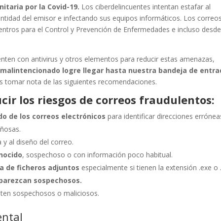
taria por la Covid-19.
Los ciberdelincuentes intentan estafar al
entidad del emisor e infectando sus equipos informáticos. Los correo
Centros para el Control y Prevención de Enfermedades e incluso desde
ten con antivirus y otros elementos para reducir estas amenazas,
o malintencionado logre llegar hasta nuestra bandeja de entr
 tomar nota de las siguientes recomendaciones.
ir los riesgos de correos fraudulentos:
ido de los correos electrónicos
para identificar direcciones errónea
añosas.
 y al diseño del correo.
onocido
, sospechoso o con información poco habitual.
a de ficheros adjuntos
especialmente si tienen la extensión .exe o .
 parezcan sospechosos.
lten sospechosos o maliciosos.
ental