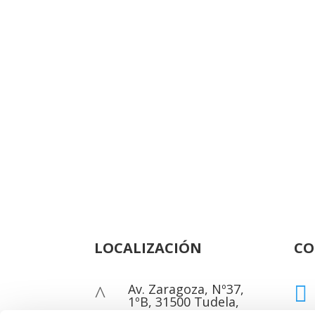
LOCALIZACIÓN
CO
Av. Zaragoza, Nº37,
^

1ºB, 31500 Tudela,
Navarra