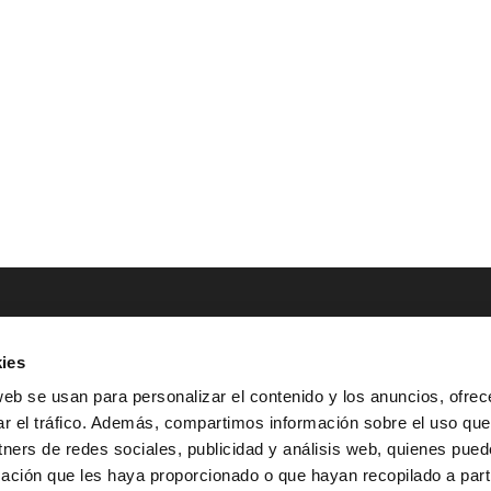
ies
NTACTO
POLÍTICAS LEGALES
web se usan para personalizar el contenido y los anuncios, ofrec
ar el tráfico. Además, compartimos información sobre el uso que
Tel.: (+34) 900 800 806
^
Aviso Legal
tners de redes sociales, publicidad y análisis web, quienes pue
HOLA@GRUPO-
^
Política de Privacidad
ación que les haya proporcionado o que hayan recopilado a parti