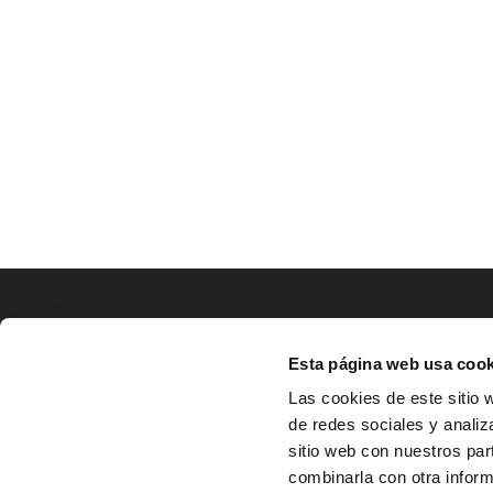
LOCALIZACIÓN
Esta página web usa cook
CO
Las cookies de este sitio 
de redes sociales y analiz
^
Av. Zaragoza, Nº37, 1ºB,

sitio web con nuestros par
31500 Tudela, Navarra

combinarla con otra inform