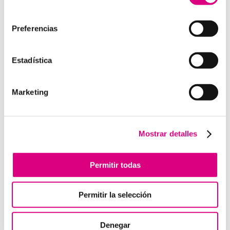
como la creación virtual de centrales telefónicas
consentimiento
virtuales dimensionadas a las necesidades de cada
cliente.
Preferencias
Estadística
Enviar comentario
Marketing
Lo siento, debes estar
conectado
para publicar un
comentario.
Mostrar detalles
Telefonía Virtual
Permitir todas
Interfonos IP para aerogeneradores: comunicación
segura en altura
Permitir la selección
Telefonía virtual para el trabajo remoto: comunícate
desde donde estés
Denegar
Tendencias actuales en marketing y publicidad que