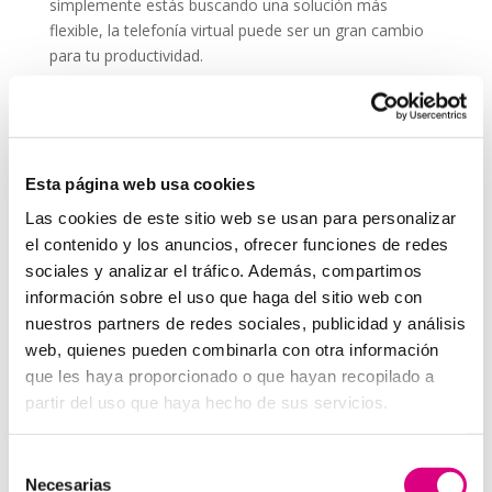
simplemente estás buscando una solución más
flexible, la telefonía virtual puede ser un gran cambio
para tu productividad.
Recuerda que comunicarte bien es parte esencial de
cualquier estrategia, incluso si no trabajas
directamente en una
agencia de marketing
. Una
buena llamada puede ser tan efectiva como una
Esta página web usa cookies
campaña online.
Las cookies de este sitio web se usan para personalizar
System Network, tu operadora de telefonía
el contenido y los anuncios, ofrecer funciones de redes
virtual en España
sociales y analizar el tráfico. Además, compartimos
Desde
Telefonía Virtual
Network
, os invitamos a
que nos permitas estudiar tu caso particular.
información sobre el uso que haga del sitio web con
Aunque si lo prefieres, puedes enviarnos un correo
nuestros partners de redes sociales, publicidad y análisis
electrónico a
virtual@networkes.com
o llamarnos al
web, quienes pueden combinarla con otra información
900 800 806
.
que les haya proporcionado o que hayan recopilado a
Tenemos más de
15 años de experiencia en
partir del uso que haya hecho de sus servicios.
instalación de sistemas de telefonía virtual
.
Gracias a su rápida integración, permite gran
Selección
flexibilidad en el aprovisionamiento de servicios, así
Necesarias
de