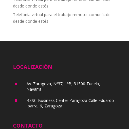
desde donde estés
Telefonía virtual para el trabajo remoto: comunícate
desde donde estés
LOCALIZACIÓN
^
Av. Zaragoza, Nº37, 1ºB, 31500 Tudela,
Navarra
^
BSSC-Business Center Zaragoza Calle Eduardo
Ibarra, 6, Zaragoza
CONTACTO