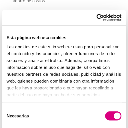
ahorro de costos.
Al elegir a una empresa de telecomunicaciones experta
en implementación de telefonía y centralitas virtuales,
puedes estar seguro de que estás tomando la decisión
correcta para mejorar la comunicación en tu empresa
y, en última instancia, aumentar la eficiencia en tus
Esta página web usa cookies
proyectos.
Las cookies de este sitio web se usan para personalizar
System Network, tu operadora de telefonía
el contenido y los anuncios, ofrecer funciones de redes
virtual en España
sociales y analizar el tráfico. Además, compartimos
Desde Telefonía Virtual Network, os invitamos a que
información sobre el uso que haga del sitio web con
nos permitas estudiar tu caso particular. Aunque si lo
nuestros partners de redes sociales, publicidad y análisis
prefieres, puedes enviarnos un correo electrónico
web, quienes pueden combinarla con otra información
a
virtual@networkes.com
o llamarnos al 900 800 806.
que les haya proporcionado o que hayan recopilado a
Tenemos más de 15 años de experiencia en
partir del uso que haya hecho de sus servicios.
instalación de sistemas de telefonía virtual. Gracias a
su rápida integración, permite gran flexibilidad en el
aprovisionamiento de servicios, así como la creación
Selección
Necesarias
virtual de centrales telefónicas virtuales dimensionadas
de
a las necesidades de cada cliente.
consentimiento