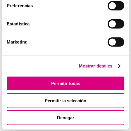
Preferencias
Estadística
Enviar comentario
Lo siento, debes estar
conectado
para publicar un
Marketing
comentario.
Mostrar detalles
Telefonía Virtual
Interfonos IP para aerogeneradores: comunicación
Permitir todas
segura en altura
Telefonía virtual para el trabajo remoto: comunícate
Permitir la selección
desde donde estés
Tendencias actuales en marketing y publicidad que
debes aplicar en tu plan de marketing
Denegar
Centralitas virtuales: una solución para la gestión de