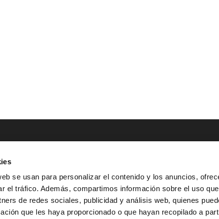
ies
NTACTO
POLÍTICAS LEGALES
web se usan para personalizar el contenido y los anuncios, ofrec
ar el tráfico. Además, compartimos información sobre el uso que
Tel.: (+34) 900 800 806
^
Aviso Legal
tners de redes sociales, publicidad y análisis web, quienes pue
HOLA@GRUPO-
^
Política de Privacidad
ación que les haya proporcionado o que hayan recopilado a parti