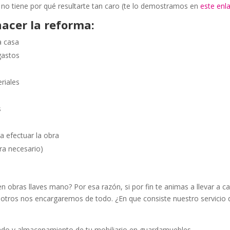
, no tiene por qué resultarte tan caro (te lo demostramos en
este enl
hacer la reforma:
a casa
 gastos
eriales
s
a efectuar la obra
ra necesario)
obras llaves mano? Por esa razón, si por fin te animas a llevar a c
osotros nos encargaremos de todo. ¿En que consiste nuestro servicio 
slado y almacenamiento de tu mobiliario en guardamuebles.