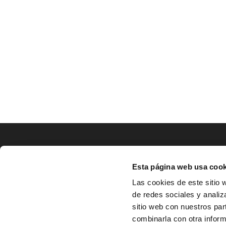
LOCALIZACIÓN
Esta página web usa cook
CO
Las cookies de este sitio 
de redes sociales y analiz
^
Av. Zaragoza, Nº37, 1ºB,

sitio web con nuestros par
31500 Tudela, Navarra

combinarla con otra inform