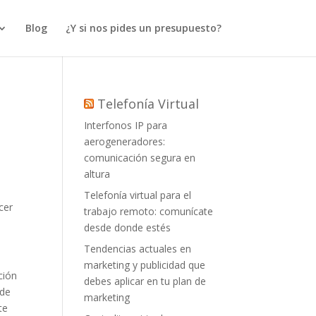
Blog
¿Y si nos pides un presupuesto?
Telefonía Virtual
Interfonos IP para
aerogeneradores:
comunicación segura en
altura
Telefonía virtual para el
cer
trabajo remoto: comunícate
desde donde estés
Tendencias actuales en
marketing y publicidad que
ción
debes aplicar en tu plan de
 de
marketing
te