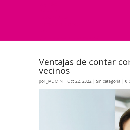
Seguridad
Marketing
Telefonía Virtual
International Business
Blog
¿Y si nos pides un presupuesto?
Ventajas de contar c
vecinos
por
JJADMIN
|
Oct 22, 2022
|
Sin categoría
|
0 