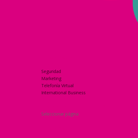
Home
Nuestra historia
Servicios
Seguridad
Marketing
Telefonía Virtual
International Business
Blog
¿Y si nos pides un presupuesto?
Seleccionar página
Home
Nuestra historia
Servicios