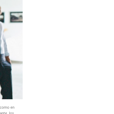
s como en
ante, los