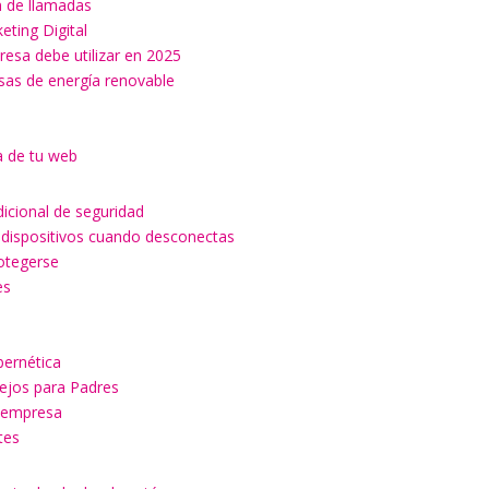
ón de llamadas
keting Digital
esa debe utilizar en 2025
esas de energía renovable
a de tu web
dicional de seguridad
 dispositivos cuando desconectas
rotegerse
es
a
bernética
sejos para Padres
u empresa
tes