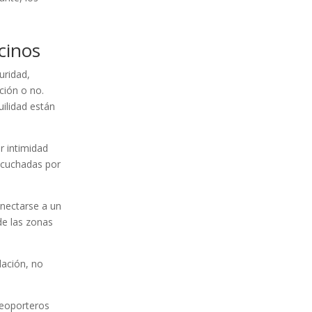
cinos
uridad,
ción o no.
uilidad están
r intimidad
escuchadas por
onectarse a un
de las zonas
lación, no
deoporteros