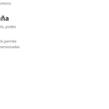
orteros
aña
rís, podéis
ión permite
dimensionadas