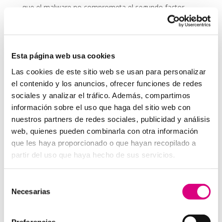
que el malware no comprometa el segundo factor.
Educa a tu equipo
sobre la importancia de usar la
2FA y cómo aplicarla correctamente.
Revisa periódicamente las configuraciones
, ya
Esta página web usa cookies
que los métodos de autenticación pueden actualizarse
con el tiempo.
Las cookies de este sitio web se usan para personalizar
el contenido y los anuncios, ofrecer funciones de redes
Grupo-System, ¿Quiénes somos?
sociales y analizar el tráfico. Además, compartimos
En System Network Communication, con más de 15
información sobre el uso que haga del sitio web con
años de experiencia, disponemos de un equipo de
nuestros partners de redes sociales, publicidad y análisis
profesionales especializados para cada área de
web, quienes pueden combinarla con otra información
negocio. Telefonía Virtual, Antivirus y Seguridad,
que les haya proporcionado o que hayan recopilado a
Marketing 2.0, Obras y Proyecto e International
partir del uso que haya hecho de sus servicios.
Business; siempre con las garantías de un trabajo
excelente. Puedes contactar con nosotros en el 900
Selección
800 806 o a través de nuestro email:
hola@grupo-
Necesarias
de
system.com
consentimiento