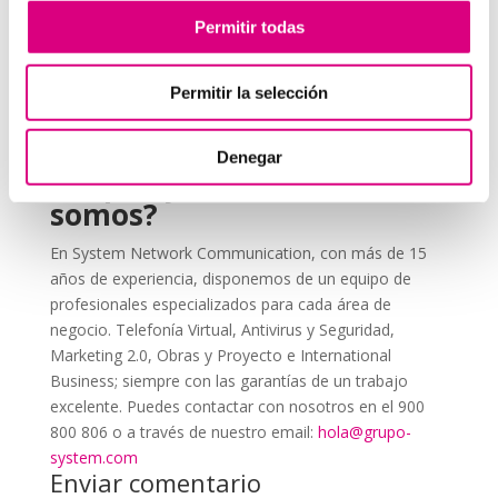
Educa a tu equipo
sobre la importancia de usar la
Permitir todas
2FA y cómo aplicarla correctamente.
Revisa periódicamente las configuraciones
, ya
Permitir la selección
que los métodos de autenticación pueden actualizarse
con el tiempo.
Denegar
Grupo-System, ¿Quiénes
somos?
En System Network Communication, con más de 15
años de experiencia, disponemos de un equipo de
profesionales especializados para cada área de
negocio. Telefonía Virtual, Antivirus y Seguridad,
Marketing 2.0, Obras y Proyecto e International
Business; siempre con las garantías de un trabajo
excelente. Puedes contactar con nosotros en el 900
800 806 o a través de nuestro email:
hola@grupo-
system.com
Enviar comentario