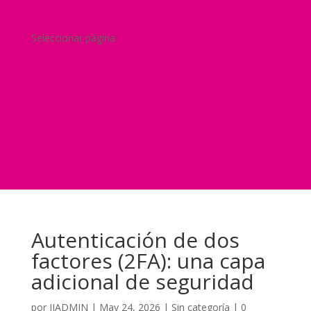
Blog
¿Y si nos pides un presupuesto?
Seleccionar página
Home
Nuestra historia
Servicios
Seguridad
Marketing
Telefonía Virtual
International Business
Blog
¿Y si nos pides un presupuesto?
Autenticación de dos
factores (2FA): una capa
adicional de seguridad
por
JJADMIN
|
May 24, 2026
|
Sin categoría
|
0