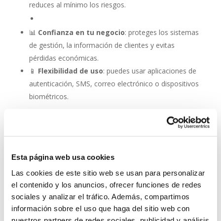
reduces al mínimo los riesgos.
📊
Confianza en tu negocio
: proteges los sistemas
de gestión, la información de clientes y evitas
pérdidas económicas.
📱
Flexibilidad de uso
: puedes usar aplicaciones de
autenticación, SMS, correo electrónico o dispositivos
biométricos.
Autenticación de dos
factores (2FA): una capa
adicional de seguridad en
la protección antivirus
Esta página web usa cookies
Las cookies de este sitio web se usan para personalizar
No se trata de elegir entre antivirus o autenticación: la
el contenido y los anuncios, ofrecer funciones de redes
combinación es lo que marca la diferencia. Con un
sociales y analizar el tráfico. Además, compartimos
software como
ESET NOD 32
, que ofrece rapidez,
información sobre el uso que haga del sitio web con
detección avanzada y facilidad de uso, y la activación
nuestros partners de redes sociales, publicidad y análisis