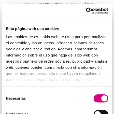
que el malware no comprometa el segundo factor.
Educa a tu equipo
sobre la importancia de usar la
2FA y cómo aplicarla correctamente.
Revisa periódicamente las configuraciones
, ya
Esta página web usa cookies
que los métodos de autenticación pueden actualizarse
con el tiempo.
Las cookies de este sitio web se usan para personalizar
el contenido y los anuncios, ofrecer funciones de redes
Grupo-System, ¿Quiénes somos?
sociales y analizar el tráfico. Además, compartimos
En System Network Communication, con más de 15
información sobre el uso que haga del sitio web con
años de experiencia, disponemos de un equipo de
nuestros partners de redes sociales, publicidad y análisis
profesionales especializados para cada área de
web, quienes pueden combinarla con otra información
negocio. Telefonía Virtual, Antivirus y Seguridad,
que les haya proporcionado o que hayan recopilado a
Marketing 2.0, Obras y Proyecto e International
partir del uso que haya hecho de sus servicios.
Business; siempre con las garantías de un trabajo
excelente. Puedes contactar con nosotros en el 900
Selección
800 806 o a través de nuestro email:
hola@grupo-
Necesarias
de
system.com
consentimiento