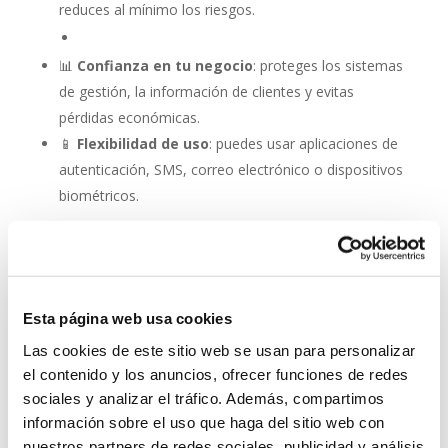
reduces al mínimo los riesgos.
📊
Confianza en tu negocio
: proteges los sistemas
de gestión, la información de clientes y evitas
pérdidas económicas.
📱
Flexibilidad de uso
: puedes usar aplicaciones de
autenticación, SMS, correo electrónico o dispositivos
biométricos.
Autenticación de dos
factores (2FA): una capa
adicional de seguridad en
la protección antivirus
Esta página web usa cookies
Las cookies de este sitio web se usan para personalizar
No se trata de elegir entre antivirus o autenticación: la
el contenido y los anuncios, ofrecer funciones de redes
combinación es lo que marca la diferencia. Con un
sociales y analizar el tráfico. Además, compartimos
software como
ESET NOD 32
, que ofrece rapidez,
información sobre el uso que haga del sitio web con
detección avanzada y facilidad de uso, y la activación
nuestros partners de redes sociales, publicidad y análisis