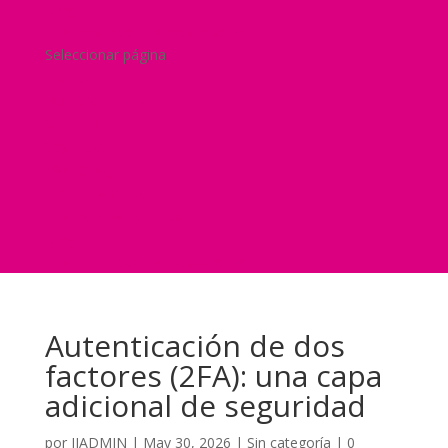
Blog
¿Y si nos pides un presupuesto?
Seleccionar página
Home
Nuestra historia
Servicios
Seguridad
Marketing
Telefonía Virtual
International Business
Blog
¿Y si nos pides un presupuesto?
Autenticación de dos
factores (2FA): una capa
adicional de seguridad
por
JJADMIN
|
May 30, 2026
|
Sin categoría
|
0