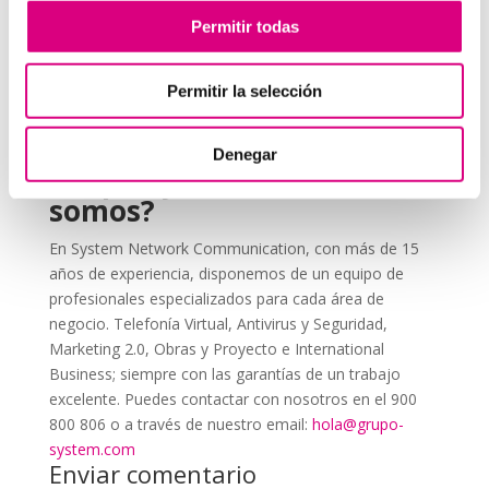
Educa a tu equipo
sobre la importancia de usar la
Permitir todas
2FA y cómo aplicarla correctamente.
Revisa periódicamente las configuraciones
, ya
Permitir la selección
que los métodos de autenticación pueden actualizarse
con el tiempo.
Denegar
Grupo-System, ¿Quiénes
somos?
En System Network Communication, con más de 15
años de experiencia, disponemos de un equipo de
profesionales especializados para cada área de
negocio. Telefonía Virtual, Antivirus y Seguridad,
Marketing 2.0, Obras y Proyecto e International
Business; siempre con las garantías de un trabajo
excelente. Puedes contactar con nosotros en el 900
800 806 o a través de nuestro email:
hola@grupo-
system.com
Enviar comentario