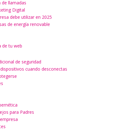
ón de llamadas
keting Digital
esa debe utilizar en 2025
esas de energía renovable
a de tu web
dicional de seguridad
 dispositivos cuando desconectas
rotegerse
es
a
bernética
sejos para Padres
u empresa
tes