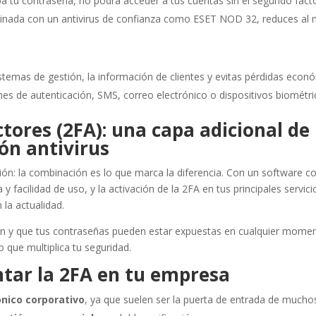
roba tu contraseña, no podrá acceder a tus cuentas sin el segundo facto
inada con un antivirus de confianza como ESET NOD 32, reduces al 
istemas de gestión, la información de clientes y evitas pérdidas econ
nes de autenticación, SMS, correo electrónico o dispositivos biométri
tores (2FA): una capa adicional de
ón antivirus
ación: la combinación es lo que marca la diferencia. Con un software
y facilidad de uso, y la activación de la 2FA en tus principales servici
la actualidad.
n y que tus contraseñas pueden estar expuestas en cualquier moment
o que multiplica tu seguridad.
tar la 2FA en tu empresa
ónico corporativo
, ya que suelen ser la puerta de entrada de mucho