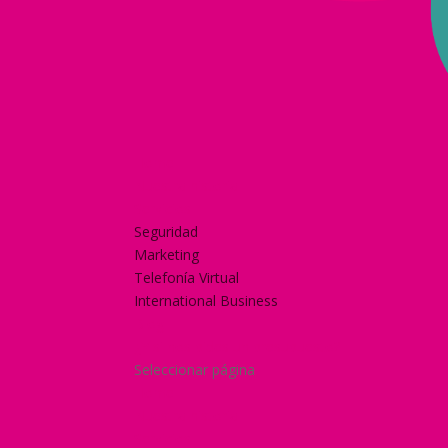
Home
Nuestra historia
Servicios
Seguridad
Marketing
Telefonía Virtual
International Business
Blog
¿Y si nos pides un presupuesto?
Seleccionar página
Home
Nuestra historia
Servicios