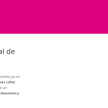
al de
traseña ya no
res (2FA)
:
de un
cibernética