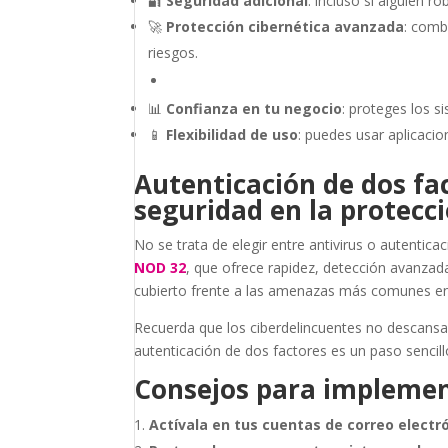
🔐
Seguridad adicional
: incluso si alguien 
🚀
Protección cibernética avanzada
: comb
riesgos.
📊
Confianza en tu negocio
: proteges los s
📱
Flexibilidad de uso
: puedes usar aplicacio
Autenticación de dos fac
seguridad en la protecci
No se trata de elegir entre antivirus o autentic
NOD 32
, que ofrece rapidez, detección avanzada 
cubierto frente a las amenazas más comunes en 
Recuerda que los ciberdelincuentes no descansa
autenticación de dos factores es un paso sencill
Consejos para implemen
Actívala en tus cuentas de correo electr