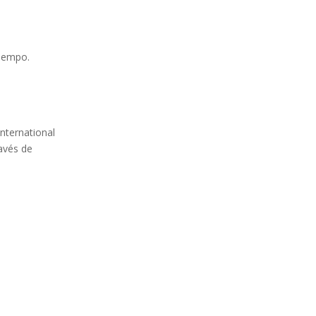
tiempo.
International
ravés de