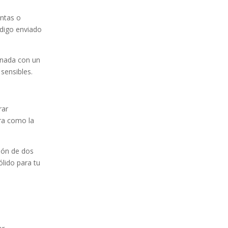
entas o
ódigo enviado
inada con un
sensibles.
rar
ra como la
ión de dos
lido para tu