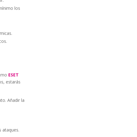
r.
mínimo los
ómicas.
cos.
 como
ESET
os, estarás
o. Añadir la
s ataques.