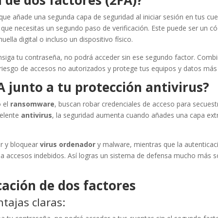
 de dos factores (2FA)?
que añade una segunda capa de seguridad al iniciar sesión en tus cu
 que necesitas un segundo paso de verificación. Este puede ser un c
ella digital o incluso un dispositivo físico.
nsiga tu contraseña, no podrá acceder sin ese segundo factor. Comb
riesgo de accesos no autorizados y protege tus equipos y datos más 
A junto a tu protección antivirus?
 el
ransomware
, buscan robar credenciales de acceso para secuest
celente
antivirus
, la seguridad aumenta cuando añades una capa ext
r y bloquear
virus ordenador
y malware, mientras que la autenticac
 a accesos indebidos. Así logras un sistema de defensa mucho más só
cación de dos factores
tajas claras: