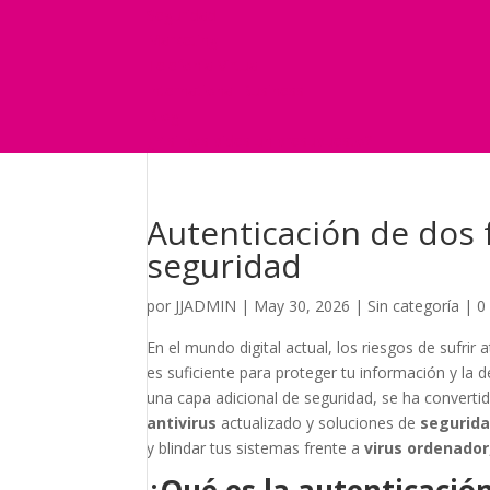
Seguridad
Marketing
Telefonía Virtual
International Business
Blog
¿Y si nos pides un presupuesto?
Autenticación de dos f
seguridad
por
JJADMIN
|
May 30, 2026
|
Sin categoría
|
0
En el mundo digital actual, los riesgos de sufr
es suficiente para proteger tu información y la
una capa adicional de seguridad, se ha converti
antivirus
actualizado y soluciones de
segurida
y blindar tus sistemas frente a
virus ordenador