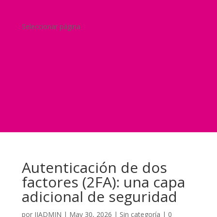
Blog
¿Y si nos pides un presupuesto?
Seleccionar página
Home
Nuestra historia
Servicios
Seguridad
Marketing
Telefonía Virtual
International Business
Blog
¿Y si nos pides un presupuesto?
Autenticación de dos
factores (2FA): una capa
adicional de seguridad
por
JJADMIN
|
May 30, 2026
|
Sin categoría
|
0