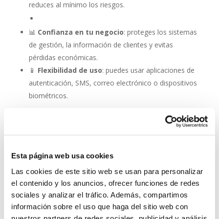
reduces al mínimo los riesgos.
📊
Confianza en tu negocio
: proteges los sistemas
de gestión, la información de clientes y evitas
pérdidas económicas.
📱
Flexibilidad de uso
: puedes usar aplicaciones de
autenticación, SMS, correo electrónico o dispositivos
biométricos.
Autenticación de dos
factores (2FA): una capa
adicional de seguridad en
la protección antivirus
Esta página web usa cookies
Las cookies de este sitio web se usan para personalizar
No se trata de elegir entre antivirus o autenticación: la
el contenido y los anuncios, ofrecer funciones de redes
combinación es lo que marca la diferencia. Con un
sociales y analizar el tráfico. Además, compartimos
software como
ESET NOD 32
, que ofrece rapidez,
información sobre el uso que haga del sitio web con
detección avanzada y facilidad de uso, y la activación
nuestros partners de redes sociales, publicidad y análisis