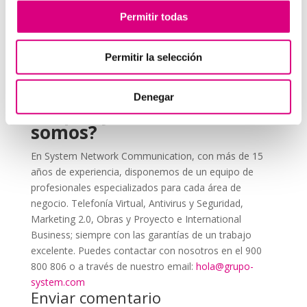
Educa a tu equipo
sobre la importancia de usar la
Permitir todas
2FA y cómo aplicarla correctamente.
Revisa periódicamente las configuraciones
, ya
Permitir la selección
que los métodos de autenticación pueden actualizarse
con el tiempo.
Denegar
Grupo-System, ¿Quiénes
somos?
En System Network Communication, con más de 15
años de experiencia, disponemos de un equipo de
profesionales especializados para cada área de
negocio. Telefonía Virtual, Antivirus y Seguridad,
Marketing 2.0, Obras y Proyecto e International
Business; siempre con las garantías de un trabajo
excelente. Puedes contactar con nosotros en el 900
800 806 o a través de nuestro email:
hola@grupo-
system.com
Enviar comentario