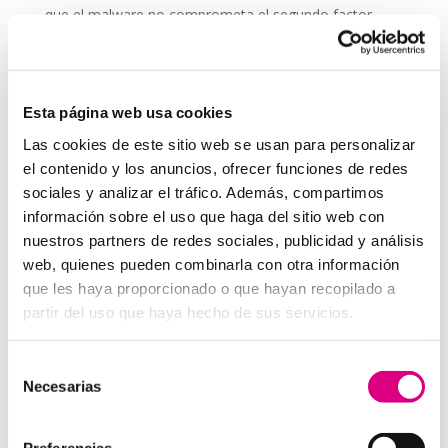
que el malware no comprometa el segundo factor.
Educa a tu equipo
sobre la importancia de usar la
2FA y cómo aplicarla correctamente.
Revisa periódicamente las configuraciones
, ya
Esta página web usa cookies
que los métodos de autenticación pueden actualizarse
con el tiempo.
Las cookies de este sitio web se usan para personalizar
el contenido y los anuncios, ofrecer funciones de redes
Grupo-System, ¿Quiénes somos?
sociales y analizar el tráfico. Además, compartimos
En System Network Communication, con más de 15
información sobre el uso que haga del sitio web con
años de experiencia, disponemos de un equipo de
nuestros partners de redes sociales, publicidad y análisis
profesionales especializados para cada área de
web, quienes pueden combinarla con otra información
negocio. Telefonía Virtual, Antivirus y Seguridad,
que les haya proporcionado o que hayan recopilado a
Marketing 2.0, Obras y Proyecto e International
partir del uso que haya hecho de sus servicios.
Business; siempre con las garantías de un trabajo
excelente. Puedes contactar con nosotros en el 900
Selección
800 806 o a través de nuestro email:
hola@grupo-
Necesarias
de
system.com
consentimiento