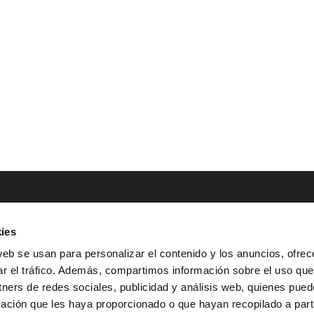
ies
NTACTO
POLÍTICAS LEGALES
web se usan para personalizar el contenido y los anuncios, ofrec
ar el tráfico. Además, compartimos información sobre el uso que
Tel.: (+34) 900 800 806
^
Aviso Legal
tners de redes sociales, publicidad y análisis web, quienes pue
HOLA@GRUPO-
^
Política de Privacidad
ación que les haya proporcionado o que hayan recopilado a parti