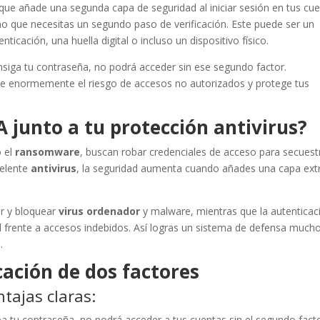
que añade una segunda capa de seguridad al iniciar sesión en tus cu
no que necesitas un segundo paso de verificación. Este puede ser un
ticación, una huella digital o incluso un dispositivo físico.
siga tu contraseña, no podrá acceder sin ese segundo factor.
uce enormemente el riesgo de accesos no autorizados y protege tus
A junto a tu protección antivirus?
 el
ransomware
, buscan robar credenciales de acceso para secuest
celente
antivirus
, la seguridad aumenta cuando añades una capa ext
r y bloquear
virus ordenador
y malware, mientras que la autenticac
 frente a accesos indebidos. Así logras un sistema de defensa much
.
cación de dos factores
tajas claras:
roba tu contraseña, no podrá acceder a tus cuentas sin el segundo facto