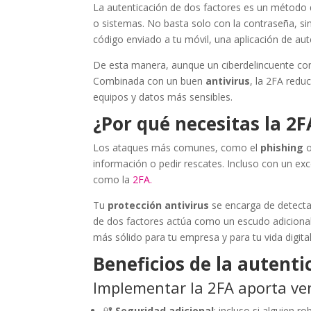
La autenticación de dos factores es un método 
o sistemas. No basta solo con la contraseña, si
código enviado a tu móvil, una aplicación de auten
De esta manera, aunque un ciberdelincuente con
Combinada con un buen
antivirus
, la 2FA red
equipos y datos más sensibles.
¿Por qué necesitas la 2F
Los ataques más comunes, como el
phishing
o
información o pedir rescates. Incluso con un ex
como la
2FA.
Tu
protección antivirus
se encarga de detecta
de dos factores actúa como un escudo adicional
más sólido para tu empresa y para tu vida digital
Beneficios de la autenti
Implementar la 2FA aporta ven
🔐
Seguridad adicional
: incluso si alguien 