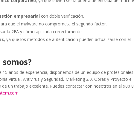
ónico corporativo
, ya que suelen ser la puerta de entrada de mucho
estión empresarial
con doble verificación.
 para que el malware no comprometa el segundo factor.
sar la 2FA y cómo aplicarla correctamente.
es
, ya que los métodos de autenticación pueden actualizarse con el
s somos?
15 años de experiencia, disponemos de un equipo de profesionales
nía Virtual, Antivirus y Seguridad, Marketing 2.0, Obras y Proyecto e
as de un trabajo excelente. Puedes contactar con nosotros en el 900 
ystem.com