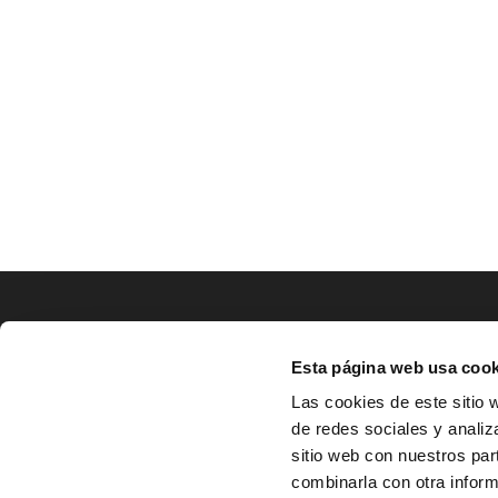
LOCALIZACIÓN
Esta página web usa cook
CO
Las cookies de este sitio 
de redes sociales y analiz
^
Av. Zaragoza, Nº37, 1ºB,

sitio web con nuestros par
31500 Tudela, Navarra

combinarla con otra inform