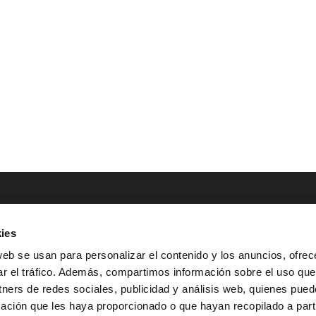
ies
NTACTO
POLÍTICAS LEGALES
web se usan para personalizar el contenido y los anuncios, ofrec
ar el tráfico. Además, compartimos información sobre el uso que
Tel.: (+34) 900 800 806
^
Aviso Legal
tners de redes sociales, publicidad y análisis web, quienes pue
HOLA@GRUPO-
^
Política de Privacidad
ación que les haya proporcionado o que hayan recopilado a parti