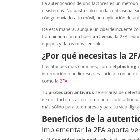
La autenticación de dos factores es un método 
o sistemas. No basta solo con la contraseña, si
código enviado a tu móvil, una aplicación de auten
De esta manera, aunque un ciberdelincuente con
Combinada con un buen
antivirus
, la 2FA red
equipos y datos más sensibles.
¿Por qué necesitas la 2F
Los ataques más comunes, como el
phishing
o
información o pedir rescates. Incluso con un ex
como la
2FA.
Tu
protección antivirus
se encarga de detecta
de dos factores actúa como un escudo adicional
más sólido para tu empresa y para tu vida digital
Beneficios de la autenti
Implementar la 2FA aporta ven
🔐
Seguridad adicional
: incluso si alguien 