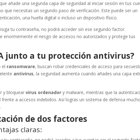
que añade una segunda capa de seguridad al iniciar sesión en tus cu
no que necesitas un segundo paso de verificación. Este puede ser un
ticación, una huella digital o incluso un dispositivo físico.
siga tu contraseña, no podrá acceder sin ese segundo factor.
uce enormemente el riesgo de accesos no autorizados y protege tus
A junto a tu protección antivirus?
 el
ransomware
, buscan robar credenciales de acceso para secuest
celente
antivirus
, la seguridad aumenta cuando añades una capa ext
r y bloquear
virus ordenador
y malware, mientras que la autenticac
 frente a accesos indebidos. Así logras un sistema de defensa much
.
cación de dos factores
tajas claras:
roba tu contraseña, no podrá acceder a tus cuentas sin el segundo facto