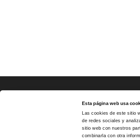
LOCALIZACIÓN
Esta página web usa cook
CO
Las cookies de este sitio 
de redes sociales y analiz
^
Av. Zaragoza, Nº37, 1ºB,

sitio web con nuestros par
31500 Tudela, Navarra

combinarla con otra inform