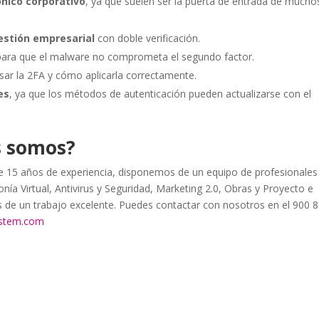
ónico corporativo
, ya que suelen ser la puerta de entrada de mucho
estión empresarial
con doble verificación.
 para que el malware no comprometa el segundo factor.
sar la 2FA y cómo aplicarla correctamente.
es
, ya que los métodos de autenticación pueden actualizarse con el
s somos?
15 años de experiencia, disponemos de un equipo de profesionales
nía Virtual, Antivirus y Seguridad, Marketing 2.0, Obras y Proyecto e
as de un trabajo excelente. Puedes contactar con nosotros en el 900 
ystem.com