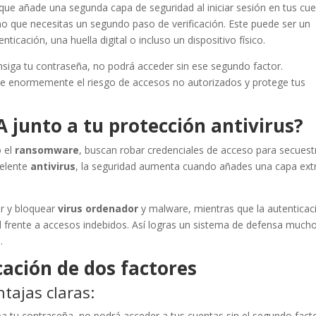
que añade una segunda capa de seguridad al iniciar sesión en tus cu
no que necesitas un segundo paso de verificación. Este puede ser un
ticación, una huella digital o incluso un dispositivo físico.
siga tu contraseña, no podrá acceder sin ese segundo factor.
uce enormemente el riesgo de accesos no autorizados y protege tus
A junto a tu protección antivirus?
 el
ransomware
, buscan robar credenciales de acceso para secuest
celente
antivirus
, la seguridad aumenta cuando añades una capa ext
r y bloquear
virus ordenador
y malware, mientras que la autenticac
 frente a accesos indebidos. Así logras un sistema de defensa much
.
cación de dos factores
tajas claras:
roba tu contraseña, no podrá acceder a tus cuentas sin el segundo facto