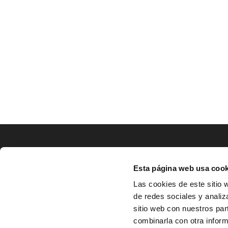
LOCALIZACIÓN
Esta página web usa cook
CO
Las cookies de este sitio 
de redes sociales y analiz
^
Av. Zaragoza, Nº37, 1ºB,

sitio web con nuestros par
31500 Tudela, Navarra

combinarla con otra inform