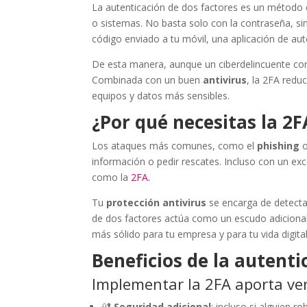
La autenticación de dos factores es un método 
o sistemas. No basta solo con la contraseña, si
código enviado a tu móvil, una aplicación de auten
De esta manera, aunque un ciberdelincuente con
Combinada con un buen
antivirus
, la 2FA red
equipos y datos más sensibles.
¿Por qué necesitas la 2F
Los ataques más comunes, como el
phishing
o
información o pedir rescates. Incluso con un ex
como la
2FA.
Tu
protección antivirus
se encarga de detecta
de dos factores actúa como un escudo adicional
más sólido para tu empresa y para tu vida digital
Beneficios de la autenti
Implementar la 2FA aporta ven
🔐
Seguridad adicional
: incluso si alguien 