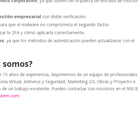
ónico corporativo
, ya que suelen ser la puerta de entrada de mucho
estión empresarial
con doble verificación.
 para que el malware no comprometa el segundo factor.
sar la 2FA y cómo aplicarla correctamente.
es
, ya que los métodos de autenticación pueden actualizarse con el
s somos?
15 años de experiencia, disponemos de un equipo de profesionales
nía Virtual, Antivirus y Seguridad, Marketing 2.0, Obras y Proyecto e
as de un trabajo excelente. Puedes contactar con nosotros en el 900 
ystem.com