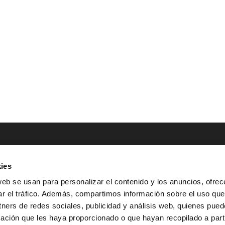
ies
NTACTO
POLÍTICAS LEGALES
web se usan para personalizar el contenido y los anuncios, ofrec
ar el tráfico. Además, compartimos información sobre el uso que
Tel.: (+34) 900 800 806
^
Aviso Legal
tners de redes sociales, publicidad y análisis web, quienes pue
HOLA@GRUPO-
^
Política de Privacidad
ación que les haya proporcionado o que hayan recopilado a parti