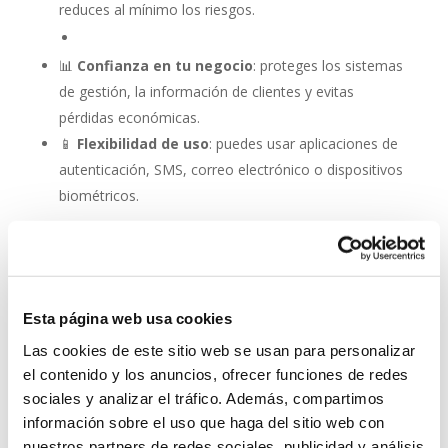
reduces al mínimo los riesgos.
📊
Confianza en tu negocio
: proteges los sistemas
de gestión, la información de clientes y evitas
pérdidas económicas.
📱
Flexibilidad de uso
: puedes usar aplicaciones de
autenticación, SMS, correo electrónico o dispositivos
biométricos.
Autenticación de dos
factores (2FA): una capa
adicional de seguridad en
la protección antivirus
Esta página web usa cookies
Las cookies de este sitio web se usan para personalizar
No se trata de elegir entre antivirus o autenticación: la
el contenido y los anuncios, ofrecer funciones de redes
combinación es lo que marca la diferencia. Con un
sociales y analizar el tráfico. Además, compartimos
software como
ESET NOD 32
, que ofrece rapidez,
información sobre el uso que haga del sitio web con
detección avanzada y facilidad de uso, y la activación
nuestros partners de redes sociales, publicidad y análisis