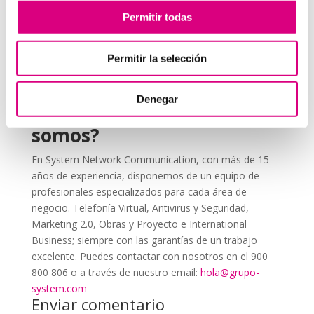
Educa a tu equipo
sobre la importancia de usar la
Permitir todas
2FA y cómo aplicarla correctamente.
Revisa periódicamente las configuraciones
, ya
Permitir la selección
que los métodos de autenticación pueden actualizarse
con el tiempo.
Denegar
Grupo-System, ¿Quiénes
somos?
En System Network Communication, con más de 15
años de experiencia, disponemos de un equipo de
profesionales especializados para cada área de
negocio. Telefonía Virtual, Antivirus y Seguridad,
Marketing 2.0, Obras y Proyecto e International
Business; siempre con las garantías de un trabajo
excelente. Puedes contactar con nosotros en el 900
800 806 o a través de nuestro email:
hola@grupo-
system.com
Enviar comentario