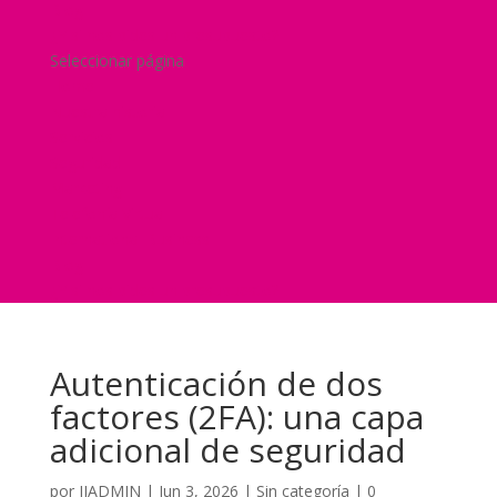
Blog
¿Y si nos pides un presupuesto?
Seleccionar página
Home
Nuestra historia
Servicios
Seguridad
Marketing
Telefonía Virtual
International Business
Blog
¿Y si nos pides un presupuesto?
Autenticación de dos
factores (2FA): una capa
adicional de seguridad
por
JJADMIN
|
Jun 3, 2026
|
Sin categoría
|
0