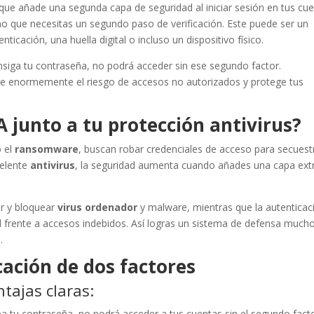
que añade una segunda capa de seguridad al iniciar sesión en tus cu
no que necesitas un segundo paso de verificación. Este puede ser un
ticación, una huella digital o incluso un dispositivo físico.
siga tu contraseña, no podrá acceder sin ese segundo factor.
uce enormemente el riesgo de accesos no autorizados y protege tus
A junto a tu protección antivirus?
 el
ransomware
, buscan robar credenciales de acceso para secuest
celente
antivirus
, la seguridad aumenta cuando añades una capa ext
r y bloquear
virus ordenador
y malware, mientras que la autenticac
 frente a accesos indebidos. Así logras un sistema de defensa much
.
cación de dos factores
tajas claras:
roba tu contraseña, no podrá acceder a tus cuentas sin el segundo facto