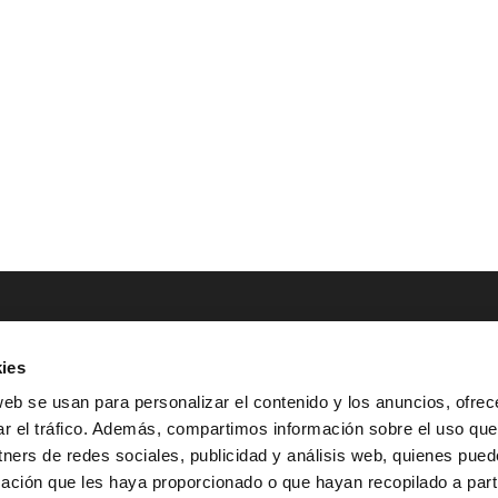
ies
NTACTO
POLÍTICAS LEGALES
web se usan para personalizar el contenido y los anuncios, ofrec
ar el tráfico. Además, compartimos información sobre el uso que
Tel.: (+34) 900 800 806
^
Aviso Legal
tners de redes sociales, publicidad y análisis web, quienes pue
HOLA@GRUPO-
^
Política de Privacidad
ación que les haya proporcionado o que hayan recopilado a parti