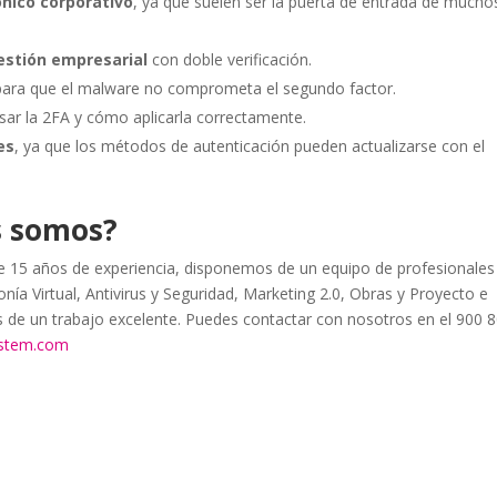
ónico corporativo
, ya que suelen ser la puerta de entrada de mucho
estión empresarial
con doble verificación.
 para que el malware no comprometa el segundo factor.
sar la 2FA y cómo aplicarla correctamente.
es
, ya que los métodos de autenticación pueden actualizarse con el
s somos?
15 años de experiencia, disponemos de un equipo de profesionales
nía Virtual, Antivirus y Seguridad, Marketing 2.0, Obras y Proyecto e
as de un trabajo excelente. Puedes contactar con nosotros en el 900 
ystem.com