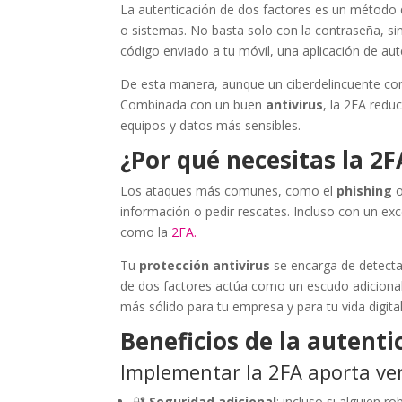
La autenticación de dos factores es un método 
o sistemas. No basta solo con la contraseña, si
código enviado a tu móvil, una aplicación de auten
De esta manera, aunque un ciberdelincuente con
Combinada con un buen
antivirus
, la 2FA red
equipos y datos más sensibles.
¿Por qué necesitas la 2F
Los ataques más comunes, como el
phishing
o
información o pedir rescates. Incluso con un ex
como la
2FA.
Tu
protección antivirus
se encarga de detecta
de dos factores actúa como un escudo adicional
más sólido para tu empresa y para tu vida digital
Beneficios de la autenti
Implementar la 2FA aporta ven
🔐
Seguridad adicional
: incluso si alguien 