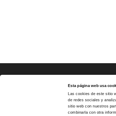
LOCALIZACIÓN
Esta página web usa cook
CO
Las cookies de este sitio 
de redes sociales y analiz
^
Av. Zaragoza, Nº37, 1ºB,

sitio web con nuestros par
31500 Tudela, Navarra

combinarla con otra inform