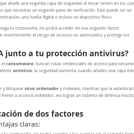
que añade una segunda capa de seguridad al iniciar sesión en tus cu
no que necesitas un segundo paso de verificación. Este puede ser un
ticación, una huella digital o incluso un dispositivo físico.
siga tu contraseña, no podrá acceder sin ese segundo factor.
uce enormemente el riesgo de accesos no autorizados y protege tus
A junto a tu protección antivirus?
 el
ransomware
, buscan robar credenciales de acceso para secuest
celente
antivirus
, la seguridad aumenta cuando añades una capa ext
r y bloquear
virus ordenador
y malware, mientras que la autenticac
 frente a accesos indebidos. Así logras un sistema de defensa much
.
cación de dos factores
tajas claras:
roba tu contraseña, no podrá acceder a tus cuentas sin el segundo facto