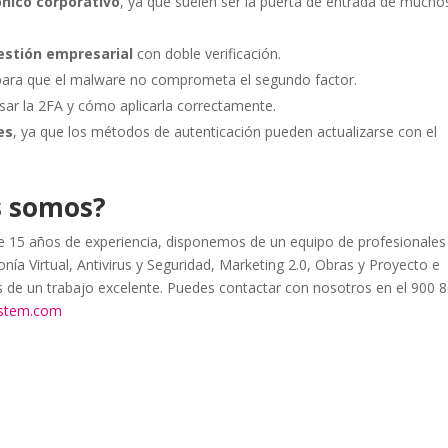
ónico corporativo
, ya que suelen ser la puerta de entrada de mucho
estión empresarial
con doble verificación.
 para que el malware no comprometa el segundo factor.
sar la 2FA y cómo aplicarla correctamente.
es
, ya que los métodos de autenticación pueden actualizarse con el
s somos?
15 años de experiencia, disponemos de un equipo de profesionales
nía Virtual, Antivirus y Seguridad, Marketing 2.0, Obras y Proyecto e
as de un trabajo excelente. Puedes contactar con nosotros en el 900 
ystem.com