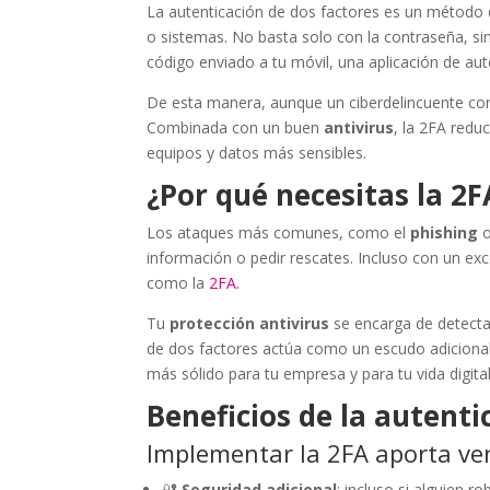
La autenticación de dos factores es un método 
o sistemas. No basta solo con la contraseña, si
código enviado a tu móvil, una aplicación de auten
De esta manera, aunque un ciberdelincuente con
Combinada con un buen
antivirus
, la 2FA red
equipos y datos más sensibles.
¿Por qué necesitas la 2F
Los ataques más comunes, como el
phishing
o
información o pedir rescates. Incluso con un ex
como la
2FA.
Tu
protección antivirus
se encarga de detecta
de dos factores actúa como un escudo adicional
más sólido para tu empresa y para tu vida digital
Beneficios de la autenti
Implementar la 2FA aporta ven
🔐
Seguridad adicional
: incluso si alguien 