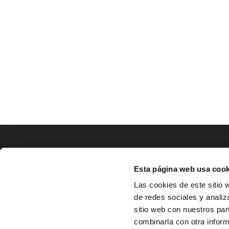
LOCALIZACIÓN
Esta página web usa cook
CO
Las cookies de este sitio 
de redes sociales y analiz
^
Av. Zaragoza, Nº37, 1ºB,

sitio web con nuestros par
31500 Tudela, Navarra

combinarla con otra inform