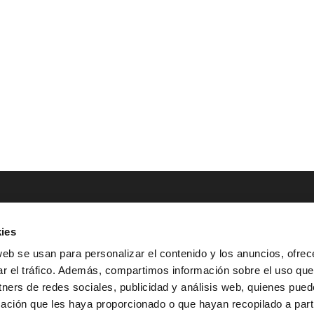
ies
NTACTO
POLÍTICAS LEGALES
web se usan para personalizar el contenido y los anuncios, ofrec
ar el tráfico. Además, compartimos información sobre el uso que
Tel.: (+34) 900 800 806
^
Aviso Legal
tners de redes sociales, publicidad y análisis web, quienes pue
HOLA@GRUPO-
^
Política de Privacidad
ación que les haya proporcionado o que hayan recopilado a parti