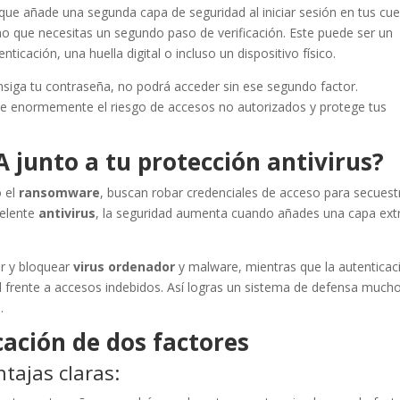
que añade una segunda capa de seguridad al iniciar sesión en tus cu
no que necesitas un segundo paso de verificación. Este puede ser un
ticación, una huella digital o incluso un dispositivo físico.
siga tu contraseña, no podrá acceder sin ese segundo factor.
uce enormemente el riesgo de accesos no autorizados y protege tus
A junto a tu protección antivirus?
 el
ransomware
, buscan robar credenciales de acceso para secuest
celente
antivirus
, la seguridad aumenta cuando añades una capa ext
r y bloquear
virus ordenador
y malware, mientras que la autenticac
 frente a accesos indebidos. Así logras un sistema de defensa much
.
cación de dos factores
tajas claras: