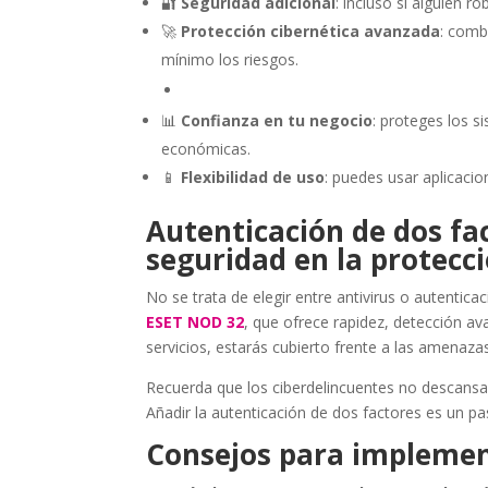
🔐
Seguridad adicional
: incluso si alguien 
🚀
Protección cibernética avanzada
: comb
mínimo los riesgos.
📊
Confianza en tu negocio
: proteges los s
económicas.
📱
Flexibilidad de uso
: puedes usar aplicacio
Autenticación de dos fac
seguridad en la protecci
No se trata de elegir entre antivirus o autentic
ESET NOD 32
, que ofrece rapidez, detección ava
servicios, estarás cubierto frente a las amenaz
Recuerda que los ciberdelincuentes no descans
Añadir la autenticación de dos factores es un pas
Consejos para implemen