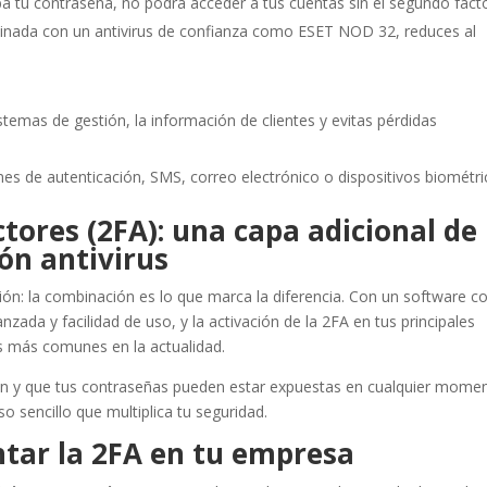
roba tu contraseña, no podrá acceder a tus cuentas sin el segundo facto
inada con un antivirus de confianza como ESET NOD 32, reduces al
istemas de gestión, la información de clientes y evitas pérdidas
nes de autenticación, SMS, correo electrónico o dispositivos biométri
tores (2FA): una capa adicional de
ón antivirus
ación: la combinación es lo que marca la diferencia. Con un software 
nzada y facilidad de uso, y la activación de la 2FA en tus principales
as más comunes en la actualidad.
an y que tus contraseñas pueden estar expuestas en cualquier momen
o sencillo que multiplica tu seguridad.
tar la 2FA en tu empresa