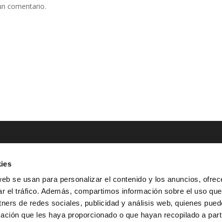
un comentario.
ies
NTACTO
POLÍTICAS LEGALES
web se usan para personalizar el contenido y los anuncios, ofrec
ar el tráfico. Además, compartimos información sobre el uso que
Tel.: (+34) 900 800 806
^
Aviso Legal
tners de redes sociales, publicidad y análisis web, quienes pue
HOLA@GRUPO-
^
Política de Privacidad
ación que les haya proporcionado o que hayan recopilado a parti