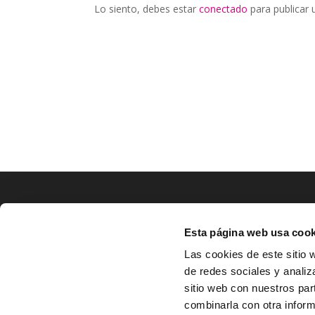
Lo siento, debes estar
conectado
para publicar 
LOCALIZACIÓN
Esta página web usa cook
CO
Las cookies de este sitio 
de redes sociales y analiz
^
Av. Zaragoza, Nº37, 1ºB,

sitio web con nuestros par
31500 Tudela, Navarra

combinarla con otra inform