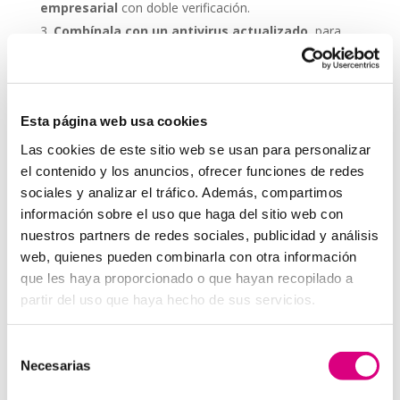
empresarial
con doble verificación.
Combínala con un antivirus actualizado
, para
que el malware no comprometa el segundo factor.
Educa a tu equipo
sobre la importancia de usar la
2FA y cómo aplicarla correctamente.
Esta página web usa cookies
Revisa periódicamente las configuraciones
, ya
que los métodos de autenticación pueden actualizarse
Las cookies de este sitio web se usan para personalizar
con el tiempo.
el contenido y los anuncios, ofrecer funciones de redes
sociales y analizar el tráfico. Además, compartimos
Grupo-System, ¿Quiénes somos?
información sobre el uso que haga del sitio web con
En System Network Communication, con más de 15
nuestros partners de redes sociales, publicidad y análisis
años de experiencia, disponemos de un equipo de
web, quienes pueden combinarla con otra información
profesionales especializados para cada área de
que les haya proporcionado o que hayan recopilado a
negocio. Telefonía Virtual, Antivirus y Seguridad,
partir del uso que haya hecho de sus servicios.
Marketing 2.0, Obras y Proyecto e International
Business; siempre con las garantías de un trabajo
Selección
excelente. Puedes contactar con nosotros en el 900
Necesarias
de
800 806 o a través de nuestro email:
hola@grupo-
consentimiento
system.com