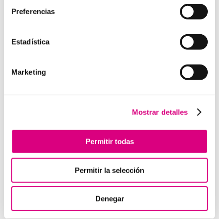
Preferencias
Estadística
Enviar comentario
Lo siento, debes estar
conectado
para publicar un
Marketing
comentario.
Mostrar detalles
Telefonía Virtual
Interfonos IP para aerogeneradores: comunicación
Permitir todas
segura en altura
Telefonía virtual para el trabajo remoto: comunícate
Permitir la selección
desde donde estés
Tendencias actuales en marketing y publicidad que
Denegar
debes aplicar en tu plan de marketing
Centralitas virtuales: una solución para la gestión de