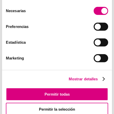
profesionales especializados para cada área de
Selección
negocio. Telefonía Virtual, Antivirus y Seguridad,
Necesarias
de
Marketing 2.0, Obras y Proyecto e International
consentimiento
Business; siempre con las garantías de un trabajo
Preferencias
excelente. Puedes contactar con nosotros en el 900
800 806 o a través de nuestro email:
hola@grupo-
system.com
Estadística
Marketing
Enviar comentario
Lo siento, debes estar
conectado
para publicar un
Mostrar detalles
comentario.
Permitir todas
Telefonía Virtual
Permitir la selección
Interfonos IP para aerogeneradores: comunicación