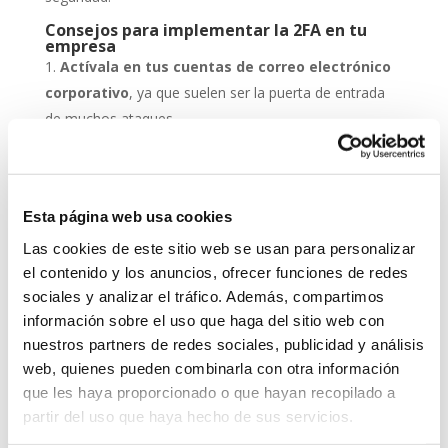
Consejos para implementar la 2FA en tu
empresa
Actívala en tus cuentas de correo electrónico
corporativo
, ya que suelen ser la puerta de entrada
de muchos ataques.
Protege los accesos a tus sistemas de gestión
empresarial
con doble verificación.
Combínala con un antivirus actualizado
, para
Esta página web usa cookies
que el malware no comprometa el segundo factor.
Educa a tu equipo
sobre la importancia de usar la
Las cookies de este sitio web se usan para personalizar
el contenido y los anuncios, ofrecer funciones de redes
2FA y cómo aplicarla correctamente.
sociales y analizar el tráfico. Además, compartimos
Revisa periódicamente las configuraciones
, ya
información sobre el uso que haga del sitio web con
que los métodos de autenticación pueden actualizarse
nuestros partners de redes sociales, publicidad y análisis
con el tiempo.
web, quienes pueden combinarla con otra información
que les haya proporcionado o que hayan recopilado a
Grupo-System, ¿Quiénes somos?
En System Network Communication, con más de 15
partir del uso que haya hecho de sus servicios.
años de experiencia, disponemos de un equipo de