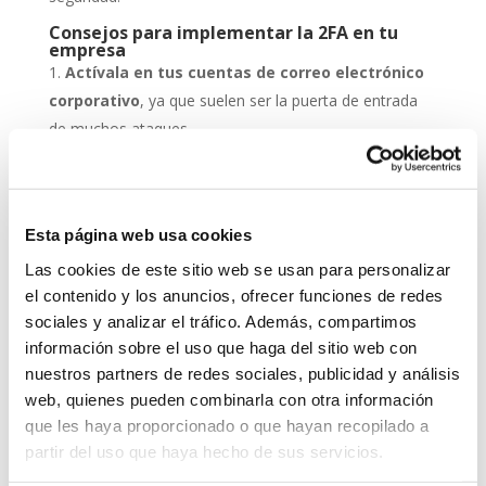
Consejos para implementar la 2FA en tu
empresa
Actívala en tus cuentas de correo electrónico
corporativo
, ya que suelen ser la puerta de entrada
de muchos ataques.
Protege los accesos a tus sistemas de gestión
empresarial
con doble verificación.
Combínala con un antivirus actualizado
, para
Esta página web usa cookies
que el malware no comprometa el segundo factor.
Educa a tu equipo
sobre la importancia de usar la
Las cookies de este sitio web se usan para personalizar
el contenido y los anuncios, ofrecer funciones de redes
2FA y cómo aplicarla correctamente.
sociales y analizar el tráfico. Además, compartimos
Revisa periódicamente las configuraciones
, ya
información sobre el uso que haga del sitio web con
que los métodos de autenticación pueden actualizarse
nuestros partners de redes sociales, publicidad y análisis
con el tiempo.
web, quienes pueden combinarla con otra información
que les haya proporcionado o que hayan recopilado a
Grupo-System, ¿Quiénes somos?
En System Network Communication, con más de 15
partir del uso que haya hecho de sus servicios.
años de experiencia, disponemos de un equipo de