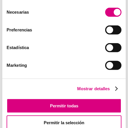
profesionales especializados para cada área de
Selección
negocio. Telefonía Virtual, Antivirus y Seguridad,
Necesarias
de
Marketing 2.0, Obras y Proyecto e International
consentimiento
Business; siempre con las garantías de un trabajo
Preferencias
excelente. Puedes contactar con nosotros en el 900
800 806 o a través de nuestro email:
hola@grupo-
system.com
Estadística
Marketing
Enviar comentario
Lo siento, debes estar
conectado
para publicar un
Mostrar detalles
comentario.
Permitir todas
Telefonía Virtual
Permitir la selección
Interfonos IP para aerogeneradores: comunicación