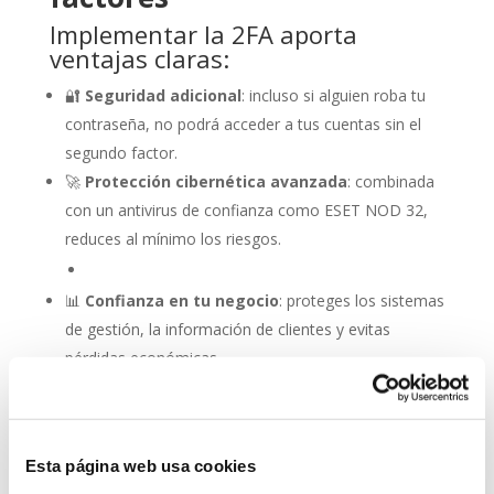
Implementar la 2FA aporta
ventajas claras:
🔐
Seguridad adicional
: incluso si alguien roba tu
contraseña, no podrá acceder a tus cuentas sin el
segundo factor.
🚀
Protección cibernética avanzada
: combinada
con un antivirus de confianza como ESET NOD 32,
reduces al mínimo los riesgos.
📊
Confianza en tu negocio
: proteges los sistemas
de gestión, la información de clientes y evitas
pérdidas económicas.
📱
Flexibilidad de uso
: puedes usar aplicaciones de
autenticación, SMS, correo electrónico o dispositivos
biométricos.
Esta página web usa cookies