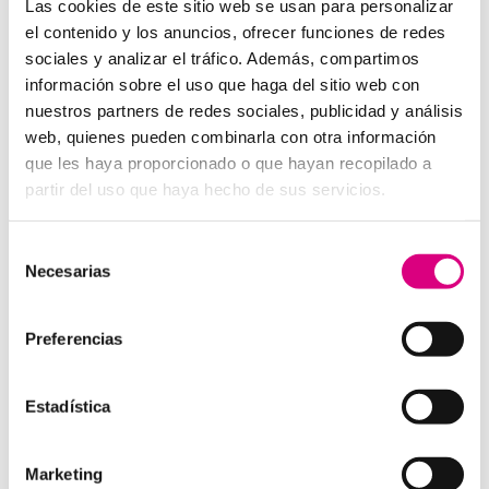
Autenticación de dos
Las cookies de este sitio web se usan para personalizar
factores (2FA): una capa
el contenido y los anuncios, ofrecer funciones de redes
adicional de seguridad en
sociales y analizar el tráfico. Además, compartimos
la protección antivirus
información sobre el uso que haga del sitio web con
nuestros partners de redes sociales, publicidad y análisis
No se trata de elegir entre antivirus o autenticación: la
web, quienes pueden combinarla con otra información
combinación es lo que marca la diferencia. Con un
que les haya proporcionado o que hayan recopilado a
software como
ESET NOD 32
, que ofrece rapidez,
partir del uso que haya hecho de sus servicios.
detección avanzada y facilidad de uso, y la activación
de la 2FA en tus principales servicios, estarás cubierto
Selección
frente a las amenazas más comunes en la actualidad.
Necesarias
de
Recuerda que los ciberdelincuentes no descansan y
consentimiento
que tus contraseñas pueden estar expuestas en
Preferencias
cualquier momento. Añadir la autenticación de dos
factores es un paso sencillo que multiplica tu
seguridad.
Estadística
Consejos para
implementar la 2FA en tu
Marketing