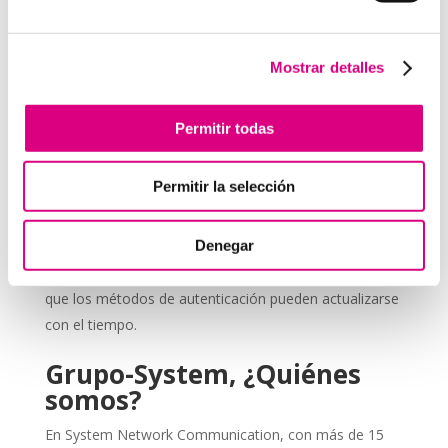
empresa
Actívala en tus cuentas de correo electrónico
corporativo
, ya que suelen ser la puerta de entrada
Mostrar detalles
de muchos ataques.
Protege los accesos a tus sistemas de gestión
Permitir todas
empresarial
con doble verificación.
Combínala con un antivirus actualizado
, para
Permitir la selección
que el malware no comprometa el segundo factor.
Educa a tu equipo
sobre la importancia de usar la
Denegar
2FA y cómo aplicarla correctamente.
Revisa periódicamente las configuraciones
, ya
que los métodos de autenticación pueden actualizarse
con el tiempo.
Grupo-System, ¿Quiénes
somos?
En System Network Communication, con más de 15