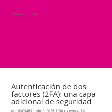
Blog
¿Y si nos pides un presupuesto?
Seleccionar página
Home
Nuestra historia
Servicios
Seguridad
Marketing
Telefonía Virtual
International Business
Blog
¿Y si nos pides un presupuesto?
Autenticación de dos
factores (2FA): una capa
adicional de seguridad
por
JJADMIN
|
Abr 2, 2026
|
Sin categoría
|
0