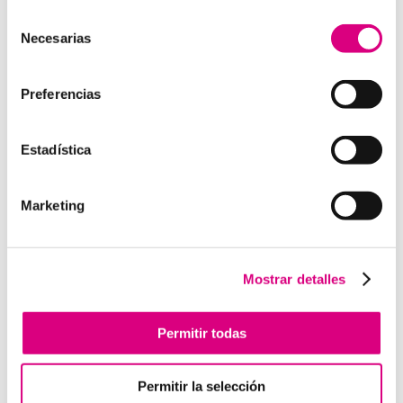
profesionales especializados para cada área de
Selección
negocio. Telefonía Virtual, Antivirus y Seguridad,
Necesarias
de
Marketing 2.0, Obras y Proyecto e International
consentimiento
Business; siempre con las garantías de un trabajo
Preferencias
excelente. Puedes contactar con nosotros en el 900
800 806 o a través de nuestro email:
hola@grupo-
system.com
Estadística
Marketing
Enviar comentario
Lo siento, debes estar
conectado
para publicar un
Mostrar detalles
comentario.
Permitir todas
Telefonía Virtual
Permitir la selección
Interfonos IP para aerogeneradores: comunicación