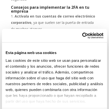
Consejos para implementar la 2FA en tu
empresa
Actívala en tus cuentas de correo electrónico
corporativo
, ya que suelen ser la puerta de entrada
de muchos ataques.
Protege los accesos a tus sistemas de gestión
empresarial
con doble verificación.
Combínala con un antivirus actualizado
, para
Esta página web usa cookies
que el malware no comprometa el segundo factor.
Educa a tu equipo
sobre la importancia de usar la
Las cookies de este sitio web se usan para personalizar
el contenido y los anuncios, ofrecer funciones de redes
2FA y cómo aplicarla correctamente.
sociales y analizar el tráfico. Además, compartimos
Revisa periódicamente las configuraciones
, ya
información sobre el uso que haga del sitio web con
que los métodos de autenticación pueden actualizarse
nuestros partners de redes sociales, publicidad y análisis
con el tiempo.
web, quienes pueden combinarla con otra información
que les haya proporcionado o que hayan recopilado a
Grupo-System, ¿Quiénes somos?
En System Network Communication, con más de 15
partir del uso que haya hecho de sus servicios.
años de experiencia, disponemos de un equipo de