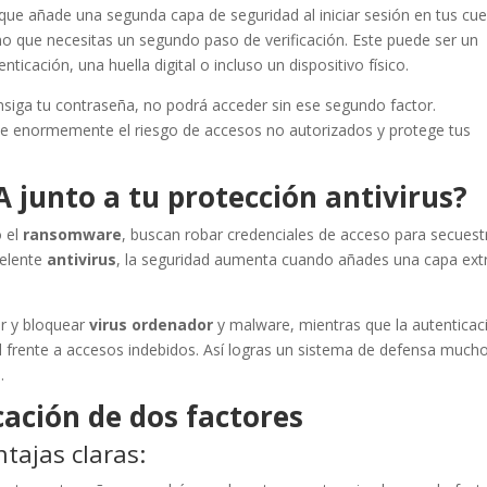
que añade una segunda capa de seguridad al iniciar sesión en tus cu
no que necesitas un segundo paso de verificación. Este puede ser un
ticación, una huella digital o incluso un dispositivo físico.
siga tu contraseña, no podrá acceder sin ese segundo factor.
uce enormemente el riesgo de accesos no autorizados y protege tus
A junto a tu protección antivirus?
 el
ransomware
, buscan robar credenciales de acceso para secuest
celente
antivirus
, la seguridad aumenta cuando añades una capa ext
r y bloquear
virus ordenador
y malware, mientras que la autenticac
 frente a accesos indebidos. Así logras un sistema de defensa much
.
cación de dos factores
tajas claras: