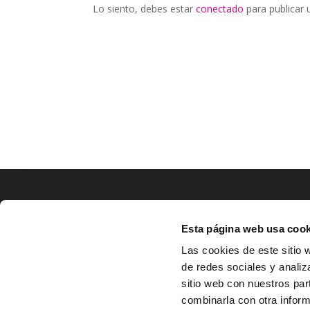
Lo siento, debes estar
conectado
para publicar 
LOCALIZACIÓN
Esta página web usa cook
CO
Las cookies de este sitio 
de redes sociales y analiz
^
Av. Zaragoza, Nº37, 1ºB,

sitio web con nuestros par
31500 Tudela, Navarra

combinarla con otra inform