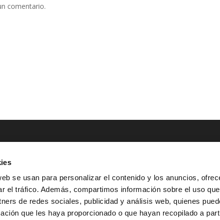
un comentario.
ies
NTACTO
POLÍTICAS LEGALES
web se usan para personalizar el contenido y los anuncios, ofrec
ar el tráfico. Además, compartimos información sobre el uso que
Tel.: (+34) 900 800 806
^
Aviso Legal
tners de redes sociales, publicidad y análisis web, quienes pue
HOLA@GRUPO-
^
Política de Privacidad
ación que les haya proporcionado o que hayan recopilado a parti