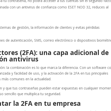
roba tu contraseña, no podrá acceder a tus cuentas sin el segundo facto
inada con un antivirus de confianza como ESET NOD 32, reduces al
istemas de gestión, la información de clientes y evitas pérdidas
nes de autenticación, SMS, correo electrónico o dispositivos biométri
tores (2FA): una capa adicional de
ón antivirus
ación: la combinación es lo que marca la diferencia. Con un software 
nzada y facilidad de uso, y la activación de la 2FA en tus principales
as más comunes en la actualidad.
an y que tus contraseñas pueden estar expuestas en cualquier momen
o sencillo que multiplica tu seguridad.
tar la 2FA en tu empresa