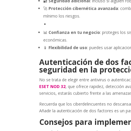
🔐
Seguridad adicional
: incluso si alguien 
🚀
Protección cibernética avanzada
: comb
mínimo los riesgos.
📊
Confianza en tu negocio
: proteges los s
económicas.
📱
Flexibilidad de uso
: puedes usar aplicacio
Autenticación de dos fac
seguridad en la protecci
No se trata de elegir entre antivirus o autentic
ESET NOD 32
, que ofrece rapidez, detección ava
servicios, estarás cubierto frente a las amenaz
Recuerda que los ciberdelincuentes no descans
Añadir la autenticación de dos factores es un pas
Consejos para implemen