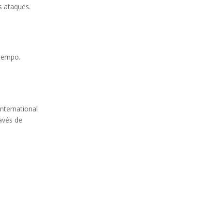
s ataques.
tiempo.
International
ravés de