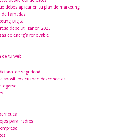
ue debes aplicar en tu plan de marketing
ón de llamadas
keting Digital
esa debe utilizar en 2025
esas de energía renovable
a de tu web
dicional de seguridad
 dispositivos cuando desconectas
rotegerse
es
a
bernética
sejos para Padres
u empresa
tes