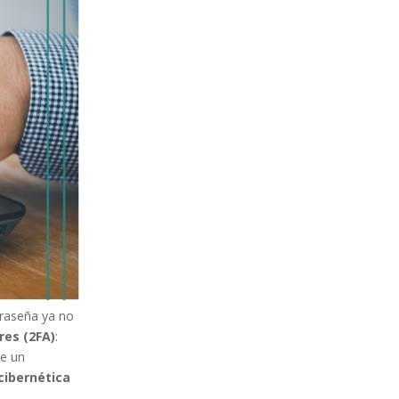
traseña ya no
res (2FA)
:
de un
cibernética