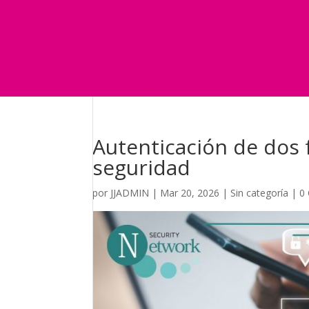
Seguridad
Marketing
Telefonía Virtual
International Business
Blog
¿Y si nos pides un presupuesto?
Autenticación de dos f
seguridad
por
JJADMIN
|
Mar 20, 2026
|
Sin categoría
|
0