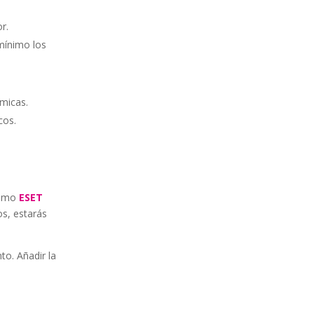
r.
mínimo los
ómicas.
cos.
 como
ESET
os, estarás
o. Añadir la