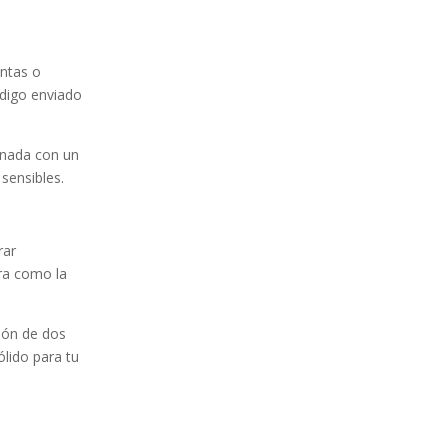
entas o
ódigo enviado
inada con un
sensibles.
rar
ra como la
ión de dos
lido para tu