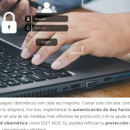
ir ataques cibernéticos son cada vez mayores. Contar solo con una con
 de tu empresa. Por eso, implementar la
autenticación de dos facto
do en una de las medidas más efectivas de protección. Con la ayuda 
d cibernética
como ESET NOD 32, puedes reforzar tu
protección 
, ransomware y phishing.