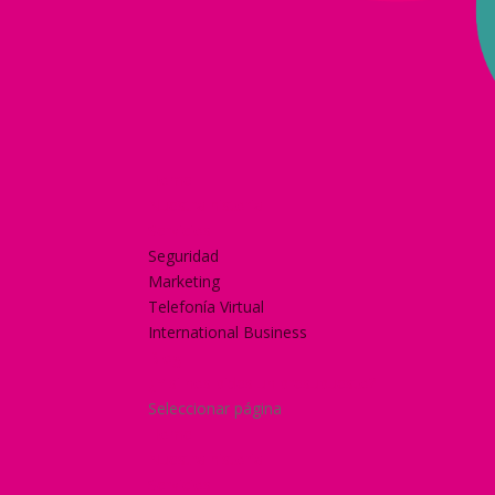
Home
Nuestra historia
Servicios
Seguridad
Marketing
Telefonía Virtual
International Business
Blog
¿Y si nos pides un presupuesto?
Seleccionar página
Home
Nuestra historia
Servicios