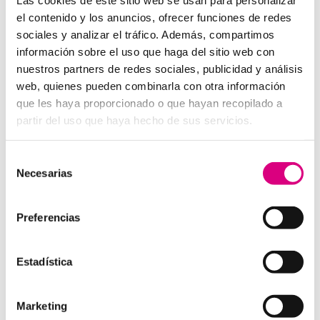
desde donde estés
el contenido y los anuncios, ofrecer funciones de redes
sociales y analizar el tráfico. Además, compartimos
Tendencias actuales en marketing y publicidad que
información sobre el uso que haga del sitio web con
debes aplicar en tu plan de marketing
nuestros partners de redes sociales, publicidad y análisis
Centralitas virtuales: una solución para la gestión de
web, quienes pueden combinarla con otra información
llamadas
que les haya proporcionado o que hayan recopilado a
Aplicaciones de Inteligencia Artificial para el Marketing
partir del uso que haya hecho de sus servicios.
Digital
Herramientas de marketing digital que toda empresa
Selección
debe utilizar en 2025
Necesarias
de
Los beneficios de la telefonía virtual para empresas de
consentimiento
energía renovable
Preferencias
Estrategias de Marketing Digital para Pymes
Cómo crear un Plan de Marketing efectivo
Estadística
10 consejos para optimizar la velocidad de carga de tu
web
Marketing