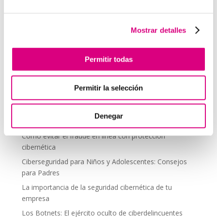
Seguridad
Autenticación de dos factores (2FA): una capa
adicional de seguridad
Mostrar detalles
Vacaciones y ciberseguridad: cómo proteger tus
dispositivos cuando desconectas
Permitir todas
Phishing y ataques de ingeniería social: cómo
protegerse
Permitir la selección
Cómo proteger tu privacidad en las redes sociales
Los primeros antivirus: Una mirada retrospectiva
Denegar
El auge de las noticias falsas
Cómo evitar el fraude en línea con protección
cibernética
Ciberseguridad para Niños y Adolescentes: Consejos
para Padres
La importancia de la seguridad cibernética de tu
empresa
Los Botnets: El ejército oculto de ciberdelincuentes