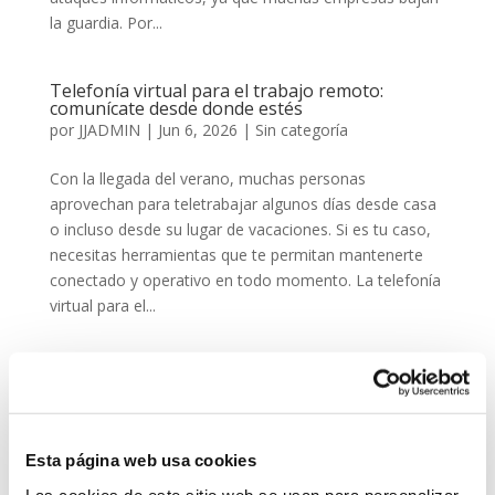
la guardia. Por...
Telefonía virtual para el trabajo remoto:
comunícate desde donde estés
por
JJADMIN
|
Jun 6, 2026
|
Sin categoría
Con la llegada del verano, muchas personas
aprovechan para teletrabajar algunos días desde casa
o incluso desde su lugar de vacaciones. Si es tu caso,
necesitas herramientas que te permitan mantenerte
conectado y operativo en todo momento. La telefonía
virtual para el...
« Entradas más antiguas
Entradas siguientes »
Telefonía Virtual
Interfonos IP para aerogeneradores: comunicación
segura en altura
Esta página web usa cookies
Telefonía virtual para el trabajo remoto: comunícate
Las cookies de este sitio web se usan para personalizar